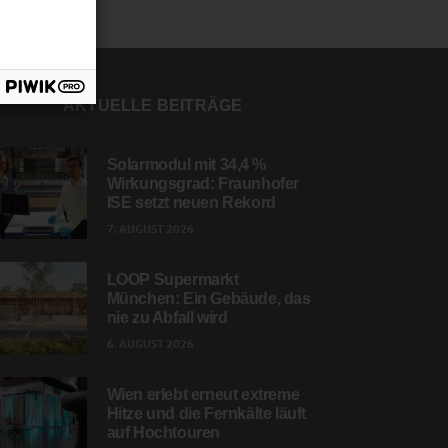
AKTUELLE BEITRÄGE
Solarmodul mit 34,4 %
Wirkungsgrad: Fraunhofer
ISE setzt neuen Rekord
7. AUGUST 2026
LOOP Supermarkt
München: Ein Gebäude, das
nie zu Abfall wird
6. AUGUST 2026
Wien erlebt erneut extreme
Hitze und die Fernkälte läuft
auf Hochtouren