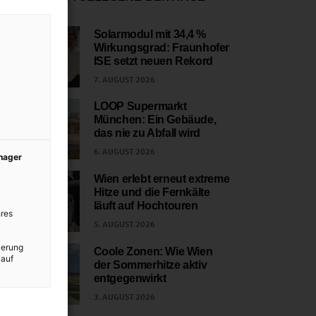
Solarmodul mit 34,4 %
Wirkungsgrad: Fraunhofer
1
ISE setzt neuen Rekord
7. AUGUST 2026
LOOP Supermarkt
München: Ein Gebäude,
2
das nie zu Abfall wird
6. AUGUST 2026
anager
Wien erlebt erneut extreme
Hitze und die Fernkälte
3
läuft auf Hochtouren
res
5. AUGUST 2026
ierung
Coole Zonen: Wie Wien
 auf
der Sommerhitze aktiv
4
entgegenwirkt
3. AUGUST 2026