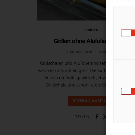
GARTEN
Grillen ohne Alufolie + Rezept
7. AUGUST 2020
VON
ULRIKE
Grillschalen und Alufolie sind sehr beliebte Gad
wenn es ums Grillen geht. Die Kartoffel, den Fisc
Feta in die Folie gewickelt, etwas Gemüse in d
Grillschale und schon ist die Grillparty gerette
BEITRAG ANSEHEN
TEILEN