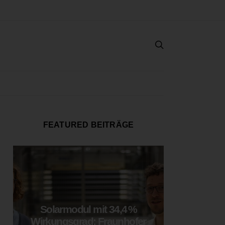
FEATURED BEITRÄGE
Solarmodul mit 34,4 %
LOOP
Wirkungsgrad: Fraunhofer
München