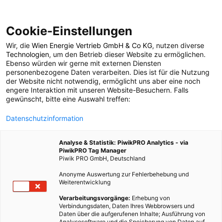
Cookie-Einstellungen
Wir, die
Wien Energie Vertrieb GmbH & Co KG
, nutzen diverse
POSTS BY TAG
Technologien
, um den Betrieb dieser Website zu ermöglichen.
Ebenso würden wir gerne mit externen Diensten
Biobauernhof
personenbezogene Daten verarbeiten. Dies ist für die Nutzung
der Website nicht notwendig, ermöglicht uns aber eine noch
engere Interaktion mit unseren Website-Besuchern. Falls
gewünscht, bitte eine Auswahl treffen:
2 BEITRÄGE
Datenschutzinformation
Analyse & Statistik: PiwikPRO Analytics - via
PiwikPRO Tag Manager
Piwik PRO GmbH, Deutschland
Anonyme Auswertung zur Fehlerbehebung und
Weiterentwicklung
Verarbeitungsvorgänge:
Erhebung von
Verbindungsdaten, Daten Ihres Webbrowsers und
Daten über die aufgerufenen Inhalte; Ausführung von
Analysesoftware und die Speicherung von Daten auf