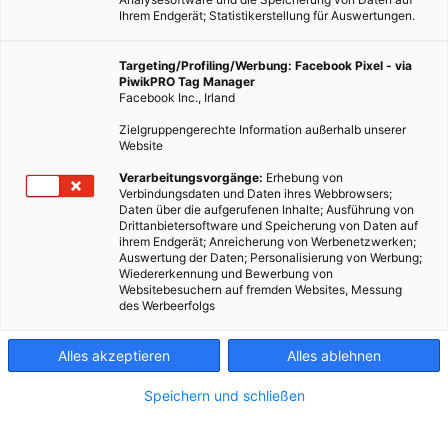
Ihrem Endgerät; Statistikerstellung für Auswertungen.
Targeting/Profiling/Werbung: Facebook Pixel - via
PiwikPRO Tag Manager
Facebook Inc., Irland
Zielgruppengerechte Information außerhalb unserer
Website
Verarbeitungsvorgänge:
Erhebung von
Verbindungsdaten und Daten ihres Webbrowsers;
Daten über die aufgerufenen Inhalte; Ausführung von
Drittanbietersoftware und Speicherung von Daten auf
ihrem Endgerät; Anreicherung von Werbenetzwerken;
Auswertung der Daten; Personalisierung von Werbung;
Wiedererkennung und Bewerbung von
Websitebesuchern auf fremden Websites, Messung
ÖKOSCHULE
des Werbeerfolgs
Umweltwochenende ’11: Energiegemeinde Güssing
Alles akzeptieren
Alles ablehnen
4. JULI 2011
VON
ECOKIDSGRG6
15 Schülerinnen und Schüler der Ökoschule AHS-Rahlgasse
Speichern und schließen
verbrachten das diesjährige Physik- und Umweltwochenende
in der Gemeinde Güssing. Das Physik und Umweltwochenende