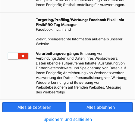
Ihrem Endgerät; Statistikerstellung für Auswertungen.
Targeting/Profiling/Werbung: Facebook Pixel - via
PiwikPRO Tag Manager
Facebook Inc., Irland
Zielgruppengerechte Information außerhalb unserer
Website
Verarbeitungsvorgänge:
Erhebung von
Verbindungsdaten und Daten ihres Webbrowsers;
Daten über die aufgerufenen Inhalte; Ausführung von
Drittanbietersoftware und Speicherung von Daten auf
ihrem Endgerät; Anreicherung von Werbenetzwerken;
Auswertung der Daten; Personalisierung von Werbung;
Wiedererkennung und Bewerbung von
Websitebesuchern auf fremden Websites, Messung
MOBILITÄT
des Werbeerfolgs
Pibal – das perfekte Stadtrad
Alles akzeptieren
Alles ablehnen
13. AUGUST 2013
VON
ENERGIELEBEN REDAKTION
Speichern und schließen
Das perfekte Stadtrad. So bezeichnet Designer Philippe Starck
seine Entwicklung des „Pibal“, des „kleinen Aal“. Er und die