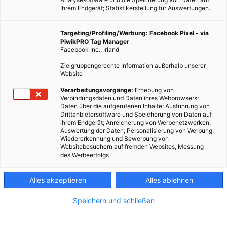
Ihrem Endgerät; Statistikerstellung für Auswertungen.
Targeting/Profiling/Werbung: Facebook Pixel - via
PiwikPRO Tag Manager
Facebook Inc., Irland
Zielgruppengerechte Information außerhalb unserer
Website
Verarbeitungsvorgänge:
Erhebung von
Verbindungsdaten und Daten ihres Webbrowsers;
Daten über die aufgerufenen Inhalte; Ausführung von
Drittanbietersoftware und Speicherung von Daten auf
ihrem Endgerät; Anreicherung von Werbenetzwerken;
Auswertung der Daten; Personalisierung von Werbung;
Wiedererkennung und Bewerbung von
Websitebesuchern auf fremden Websites, Messung
des Werbeerfolgs
TECH
MOBILITÄT
Alles akzeptieren
Alles ablehnen
Pragma alpha: Ein E-Bike mit Brennstoffzelle
Speichern und schließen
31. OKTOBER 2023
VON
ENERGIELEBEN
Mit dem Pragma alpha befindet sich ein erstes E-Bike mit