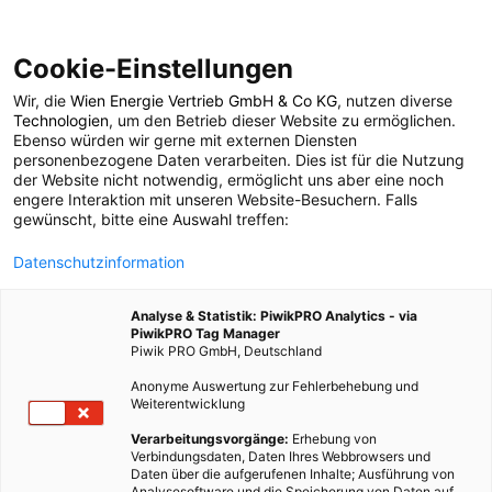
Cookie-Einstellungen
Wir, die
Wien Energie Vertrieb GmbH & Co KG
, nutzen diverse
POSTS BY TAG
Technologien
, um den Betrieb dieser Website zu ermöglichen.
Ebenso würden wir gerne mit externen Diensten
Brennstoffzellen
personenbezogene Daten verarbeiten. Dies ist für die Nutzung
der Website nicht notwendig, ermöglicht uns aber eine noch
engere Interaktion mit unseren Website-Besuchern. Falls
gewünscht, bitte eine Auswahl treffen:
4 BEITRÄGE
Datenschutzinformation
Analyse & Statistik: PiwikPRO Analytics - via
PiwikPRO Tag Manager
Piwik PRO GmbH, Deutschland
Anonyme Auswertung zur Fehlerbehebung und
Weiterentwicklung
Verarbeitungsvorgänge:
Erhebung von
Verbindungsdaten, Daten Ihres Webbrowsers und
Daten über die aufgerufenen Inhalte; Ausführung von
Analysesoftware und die Speicherung von Daten auf