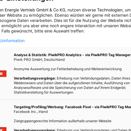
Generation Awake: Schwerpunkt
Abfallmanagement
e
en Energie Vertrieb GmbH & Co KG
, nutzen diverse
Technologien
, um
eser Website zu ermöglichen. Ebenso würden wir gerne mit externen 
zogene Daten verarbeiten. Dies ist für die Nutzung der Website nic
18. FEBRUAR 2015
VON
BIOBELLA STRANZL
 ermöglicht uns aber eine noch engere Interaktion mit unseren Websi
 Falls gewünscht, bitte eine Auswahl treffen:
Natürliche Ressourcen sparen und so Umwelt als auch
 wir
Brieftasche schonen.
anders
zinformation
voll
hort
BEITRAG ANSEHEN
Analyse & Statistik: PiwikPRO Analytics - via PiwikPRO Tag Manager
Piwik PRO GmbH, Deutschland
Anonyme Auswertung zur Fehlerbehebung und Weiterentwicklung
TEILEN
Verarbeitungsvorgänge:
Erhebung von Verbindungsdaten, Daten Ihres
Webbrowsers und Daten über die aufgerufenen Inhalte; Ausführung von
Analysesoftware und die Speicherung von Daten auf Ihrem Endgerät;
Statistikerstellung für Auswertungen.
Targeting/Profiling/Werbung: Facebook Pixel - via PiwikPRO Tag M
Facebook Inc., Irland
Zielgruppengerechte Information außerhalb unserer Website
Verarbeitungsvorgänge:
Erhebung von Verbindungsdaten und Daten ih