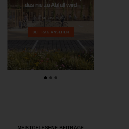
das nie zu Abfall wird
ent
6. AUGUST 2026
3.
BEITRAG ANSEHEN
BEIT
MEISTGELESENE BEITRÄGE