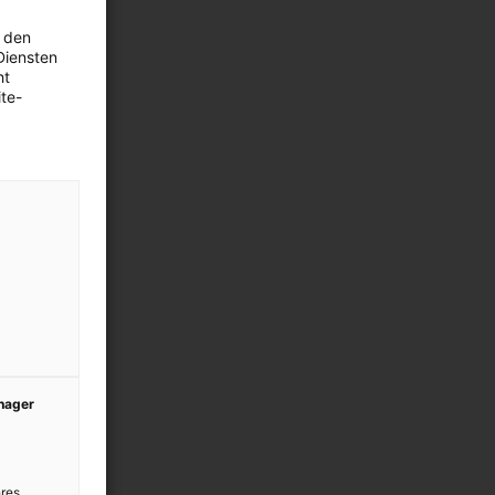
 den
Diensten
ht
te-
anager
res