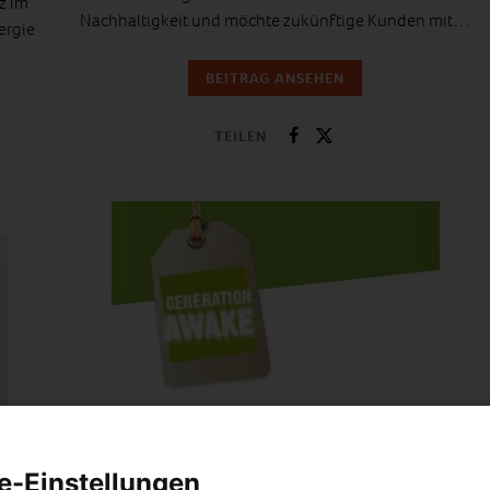
z im
Nachhaltigkeit und möchte zukünftige Kunden mit…
ergie
BEITRAG ANSEHEN
TEILEN
ENERGIEPOLITIK
LEBEN
e-Einstellungen