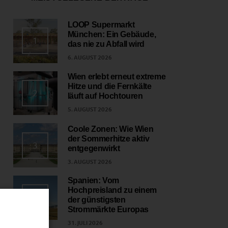
LOOP Supermarkt
München: Ein Gebäude,
1
das nie zu Abfall wird
6. AUGUST 2026
Wien erlebt erneut extreme
Hitze und die Fernkälte
2
läuft auf Hochtouren
5. AUGUST 2026
Coole Zonen: Wie Wien
der Sommerhitze aktiv
3
entgegenwirkt
3. AUGUST 2026
Spanien: Vom
Hochpreisland zu einem
4
der günstigsten
Strommärkte Europas
31. JULI 2026