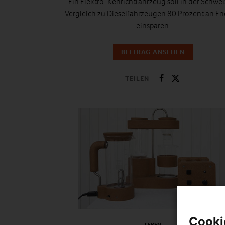
Ein Elektro-Kehrichtfahrzeug soll in der Schwei
Vergleich zu Dieselfahrzeugen 80 Prozent an En
einsparen.
BEITRAG ANSEHEN
TEILEN
Cooki
LEBEN