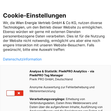
Cookie-Einstellungen
Wir, die
Wien Energie Vertrieb GmbH & Co KG
, nutzen diverse
POSTS BY TAG
Technologien
, um den Betrieb dieser Website zu ermöglichen.
Ebenso würden wir gerne mit externen Diensten
Elektrolyseur
personenbezogene Daten verarbeiten. Dies ist für die Nutzung
der Website nicht notwendig, ermöglicht uns aber eine noch
engere Interaktion mit unseren Website-Besuchern. Falls
gewünscht, bitte eine Auswahl treffen:
4 BEITRÄGE
Datenschutzinformation
Analyse & Statistik: PiwikPRO Analytics - via
PiwikPRO Tag Manager
Piwik PRO GmbH, Deutschland
Anonyme Auswertung zur Fehlerbehebung und
Weiterentwicklung
Verarbeitungsvorgänge:
Erhebung von
Verbindungsdaten, Daten Ihres Webbrowsers und
Daten über die aufgerufenen Inhalte; Ausführung von
Analysesoftware und die Speicherung von Daten auf