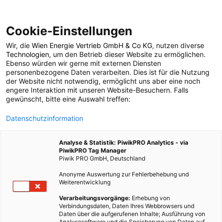
Cookie-Einstellungen
Wir, die
Wien Energie Vertrieb GmbH & Co KG
, nutzen diverse
ENERGIEPOLITIK
Technologien
, um den Betrieb dieser Website zu ermöglichen.
Ebenso würden wir gerne mit externen Diensten
Good News: Hamburg
personenbezogene Daten verarbeiten. Dies ist für die Nutzung
der Website nicht notwendig, ermöglicht uns aber eine noch
engere Interaktion mit unseren Website-Besuchern. Falls
Green Energy Hub
gewünscht, bitte eine Auswahl treffen:
Datenschutzinformation
22. MÄRZ 2021
2 MINUTEN LESEZEIT
Analyse & Statistik: PiwikPRO Analytics - via
PiwikPRO Tag Manager
Piwik PRO GmbH, Deutschland
Anonyme Auswertung zur Fehlerbehebung und
Weiterentwicklung
Verarbeitungsvorgänge:
Erhebung von
Verbindungsdaten, Daten Ihres Webbrowsers und
Daten über die aufgerufenen Inhalte; Ausführung von
Analysesoftware und die Speicherung von Daten auf