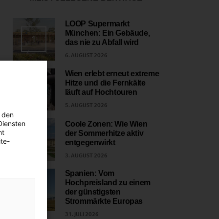
LOOP Supermarkt
München: Ein Gebäude,
1
das nie zu Abfall wird
6. AUGUST 2026
Wien erlebt erneut extreme
Hitze und die Fernkälte
2
läuft auf Hochtouren
5. AUGUST 2026
 den
Diensten
Coole Zonen: Wie Wien
ht
der Sommerhitze aktiv
3
te-
entgegenwirkt
3. AUGUST 2026
Spanien: Vom
Hochpreisland zu einem
4
der günstigsten
Strommärkte Europas
31. JULI 2026