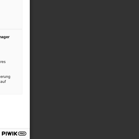
anager
res
ierung
 auf