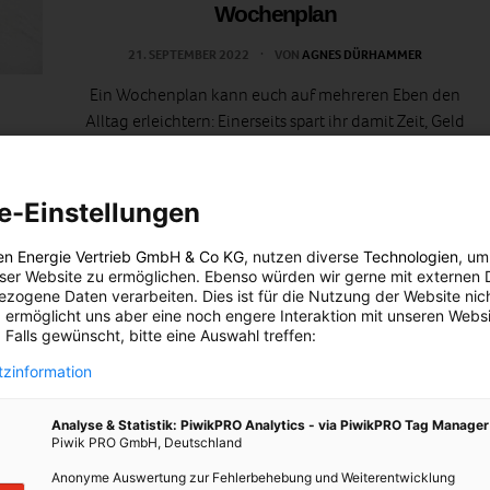
Wochenplan
21. SEPTEMBER 2022
VON
AGNES DÜRHAMMER
Ein Wochenplan kann euch auf mehreren Eben den
Alltag erleichtern: Einerseits spart ihr damit Zeit, Geld
en
und verhindert damit, dass euch Lebensmittel schlecht
werden.
e-Einstellungen
 um
BEITRAG ANSEHEN
erne
en Energie Vertrieb GmbH & Co KG
, nutzen diverse
Technologien
, um
eser Website zu ermöglichen. Ebenso würden wir gerne mit externen 
ue.
TEILEN
zogene Daten verarbeiten. Dies ist für die Nutzung der Website nic
 ermöglicht uns aber eine noch engere Interaktion mit unseren Websi
 Falls gewünscht, bitte eine Auswahl treffen:
zinformation
Analyse & Statistik: PiwikPRO Analytics - via PiwikPRO Tag Manager
Piwik PRO GmbH, Deutschland
Anonyme Auswertung zur Fehlerbehebung und Weiterentwicklung