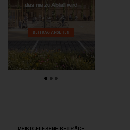
das nie zu Abfall wird
ent
6. AUGUST 2026
3.
BEITRAG ANSEHEN
BEIT
MEISTGELESENE BEITRÄGE