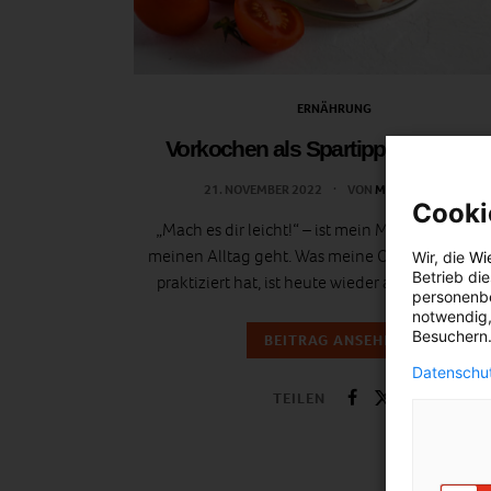
ERNÄHRUNG
Vorkochen als Spartipp für Famili
21. NOVEMBER 2022
VON
MICHAELA TITZ
Cooki
„Mach es dir leicht!“ – ist mein Motto, wenn es
meinen Alltag geht. Was meine Oma gut und g
Wir, die
Wi
Betrieb di
praktiziert hat, ist heute wieder absolut en vog
personenbe
notwendig,
Besuchern.
BEITRAG ANSEHEN
Datenschut
TEILEN