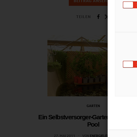
BEITRAG ANSEHEN
TEILEN
GARTEN
Ein Selbstversorger-Garten im Swim
Pool
27. MAI 2011
VON
ENERGIELEBEN REDAKTION