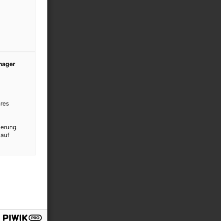
anager
res
ierung
 auf