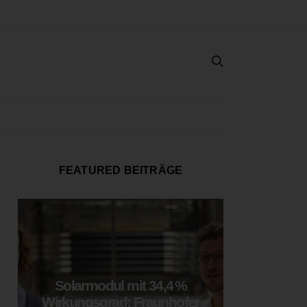
FEATURED BEITRÄGE
Solarmodul mit 34,4 %
LOOP
Wirkungsgrad: Fraunhofer
München