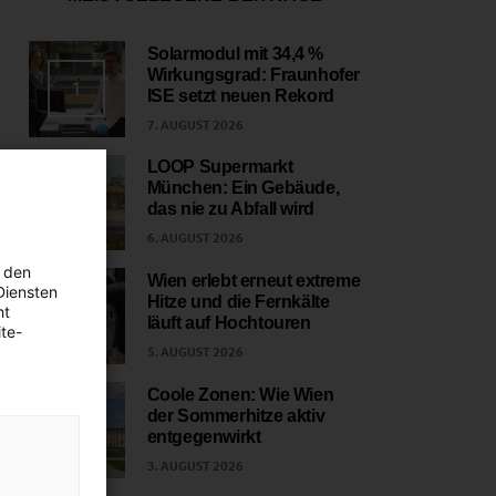
Solarmodul mit 34,4 %
Wirkungsgrad: Fraunhofer
1
ISE setzt neuen Rekord
7. AUGUST 2026
LOOP Supermarkt
München: Ein Gebäude,
2
das nie zu Abfall wird
6. AUGUST 2026
 den
Wien erlebt erneut extreme
Diensten
Hitze und die Fernkälte
ht
3
läuft auf Hochtouren
te-
5. AUGUST 2026
Coole Zonen: Wie Wien
der Sommerhitze aktiv
4
entgegenwirkt
3. AUGUST 2026