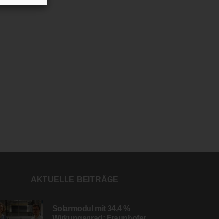
AKTUELLE BEITRÄGE
Solarmodul mit 34,4 %
Wirkungsgrad: Fraunhofer