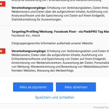
Verarbeitungsvorgänge:
Erhebung von Verbindungsdaten, Daten Ihres
Webbrowsers und Daten über die aufgerufenen Inhalte; Ausführung von
Analysesoftware und die Speicherung von Daten auf Ihrem Endgerät;
Statistikerstellung für Auswertungen.
Targeting/Profiling/Werbung: Facebook Pixel - via PiwikPRO Tag M
Facebook Inc., Irland
Zielgruppengerechte Information außerhalb unserer Website
Verarbeitungsvorgänge:
Erhebung von Verbindungsdaten und Daten ih
Webbrowsers; Daten über die aufgerufenen Inhalte; Ausführung von
ERNÄHRUNG
Drittanbietersoftware und Speicherung von Daten auf ihrem Endgerät;
Anreicherung von Werbenetzwerken; Auswertung der Daten; Personalis
Mehr Muscheln auf unsere Teller!
von Werbung; Wiedererkennung und Bewerbung von Websitebesuchern
fremden Websites, Messung des Werbeerfolgs
22. MÄRZ 2017
VON
ENERGIELEBEN REDAKTION
Was haben Muscheln mit einer nachhaltigeren
Alles akzeptieren
Alles ablehnen
Lebensmittelproduktion zu tun?
ming
Speichern und schließen
BEITRAG ANSEHEN
Powered by