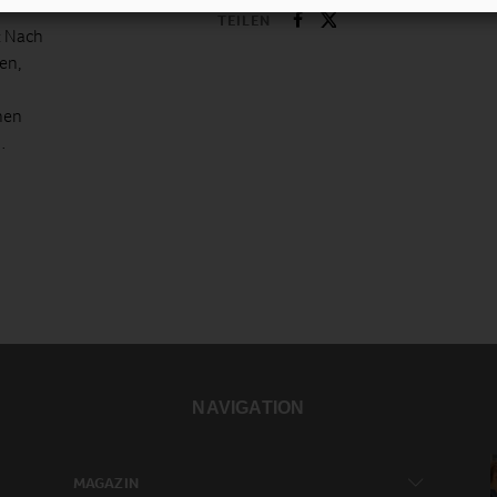
TEILEN
: Nach
en,
nen
…
NAVIGATION
MAGAZIN