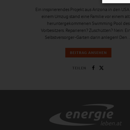
Ein inspirierendes Projekt aus Arizona in den USA
einem Umzug stand eine Familie vor einem alt
heruntergekommenen Swimming Pool des
Vorbesitzers. Reparieren? Zuschütten? Nein: Ei
Selbstversorger-Garten darin anlegen! Den
BEITRAG ANSEHEN
TEILEN