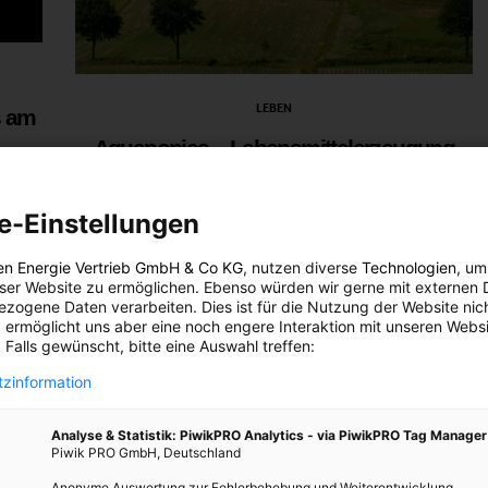
LEBEN
s am
Aquaponics – Lebensmittelerzeugung
mal anders
9. MAI 2018
VON
ELISABETH DEMETER
e-Einstellungen
g vor
e der
Fisch- und Pflanzenzucht im idealen Kreislaufsystem.
en Energie Vertrieb GmbH & Co KG
, nutzen diverse
Technologien
, um
eser Website zu ermöglichen. Ebenso würden wir gerne mit externen 
aus
zogene Daten verarbeiten. Dies ist für die Nutzung der Website nic
BEITRAG ANSEHEN
 ermöglicht uns aber eine noch engere Interaktion mit unseren Websi
r Paul
 Falls gewünscht, bitte eine Auswahl treffen:
erade
TEILEN
zucht
zinformation
nd
Analyse & Statistik: PiwikPRO Analytics - via PiwikPRO Tag Manager
Piwik PRO GmbH, Deutschland
Anonyme Auswertung zur Fehlerbehebung und Weiterentwicklung