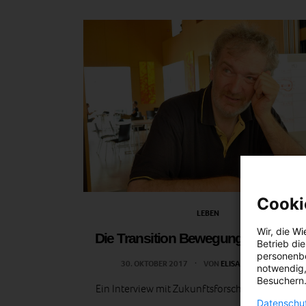
Cooki
LEBEN
Wir, die
Wi
Die Transition Bewegung in Österre
Betrieb di
personenbe
30. OKTOBER 2017
VON
ELISABETH DEMETER
notwendig,
Besuchern.
Ein Interview mit Zukunftsforscher Franz Nahr
Datenschut