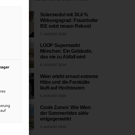
Solarmodul mit 34,4 %
Wirkungsgrad: Fraunhofer
1
ISE setzt neuen Rekord
7. AUGUST 2026
LOOP Supermarkt
München: Ein Gebäude,
2
das nie zu Abfall wird
6. AUGUST 2026
anager
Wien erlebt erneut extreme
Hitze und die Fernkälte
3
läuft auf Hochtouren
res
5. AUGUST 2026
ierung
Coole Zonen: Wie Wien
 auf
der Sommerhitze aktiv
4
entgegenwirkt
3. AUGUST 2026