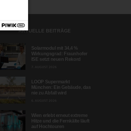
AKTUELLE BEITRÄGE
Solarmodul mit 34,4 %
Wirkungsgrad: Fraunhofer
ISE setzt neuen Rekord
7. AUGUST 2026
LOOP Supermarkt
München: Ein Gebäude, das
nie zu Abfall wird
6. AUGUST 2026
Wien erlebt erneut extreme
Hitze und die Fernkälte läuft
auf Hochtouren