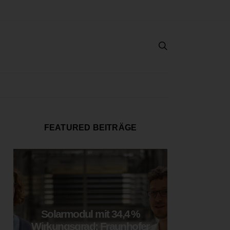
FEATURED BEITRÄGE
Solarmodul mit 34,4 %
LOOP
Wirkungsgrad: Fraunhofer
München