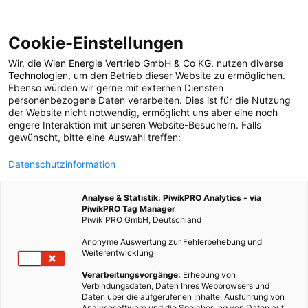
Cookie-Einstellungen
Wir, die
Wien Energie Vertrieb GmbH & Co KG
, nutzen diverse
POSTS BY TAG
Technologien
, um den Betrieb dieser Website zu ermöglichen.
Ebenso würden wir gerne mit externen Diensten
gesunde Jause
personenbezogene Daten verarbeiten. Dies ist für die Nutzung
der Website nicht notwendig, ermöglicht uns aber eine noch
engere Interaktion mit unseren Website-Besuchern. Falls
gewünscht, bitte eine Auswahl treffen:
2 BEITRÄGE
Datenschutzinformation
Analyse & Statistik: PiwikPRO Analytics - via
PiwikPRO Tag Manager
Piwik PRO GmbH, Deutschland
Anonyme Auswertung zur Fehlerbehebung und
Weiterentwicklung
Verarbeitungsvorgänge:
Erhebung von
Verbindungsdaten, Daten Ihres Webbrowsers und
Daten über die aufgerufenen Inhalte; Ausführung von
Analysesoftware und die Speicherung von Daten auf