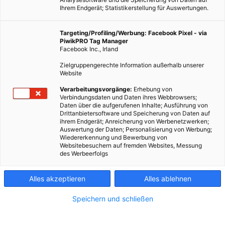
Ihrem Endgerät; Statistikerstellung für Auswertungen.
Targeting/Profiling/Werbung: Facebook Pixel - via
PiwikPRO Tag Manager
Facebook Inc., Irland
Zielgruppengerechte Information außerhalb unserer
Website
ERNÄHRUNG
Verarbeitungsvorgänge:
Erhebung von
Verbindungsdaten und Daten ihres Webbrowsers;
Bio in Kindergarten und Schule
Daten über die aufgerufenen Inhalte; Ausführung von
Drittanbietersoftware und Speicherung von Daten auf
10. JULI 2015
VON
ULRIKE GÖBL
ihrem Endgerät; Anreicherung von Werbenetzwerken;
Auswertung der Daten; Personalisierung von Werbung;
Wo, wenn nicht in Kindergärten und Schulen, sollte das
Wiedererkennung und Bewerbung von
Bewusstsein für gesunde Ernährung geschult werden?!
Websitebesuchern auf fremden Websites, Messung
des Werbeerfolgs
BEITRAG ANSEHEN
Alles akzeptieren
Alles ablehnen
TEILEN
Speichern und schließen