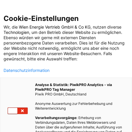
Cookie-Einstellungen
Wir, die
Wien Energie Vertrieb GmbH & Co KG
, nutzen diverse
POSTS BY TAG
Technologien
, um den Betrieb dieser Website zu ermöglichen.
Ebenso würden wir gerne mit externen Diensten
Glas statt Plastik
personenbezogene Daten verarbeiten. Dies ist für die Nutzung
der Website nicht notwendig, ermöglicht uns aber eine noch
engere Interaktion mit unseren Website-Besuchern. Falls
gewünscht, bitte eine Auswahl treffen:
1 BEITRAG
Datenschutzinformation
Analyse & Statistik: PiwikPRO Analytics - via
PiwikPRO Tag Manager
Piwik PRO GmbH, Deutschland
Anonyme Auswertung zur Fehlerbehebung und
Weiterentwicklung
Verarbeitungsvorgänge:
Erhebung von
Verbindungsdaten, Daten Ihres Webbrowsers und
Daten über die aufgerufenen Inhalte; Ausführung von
Analysesoftware und die Speicherung von Daten auf