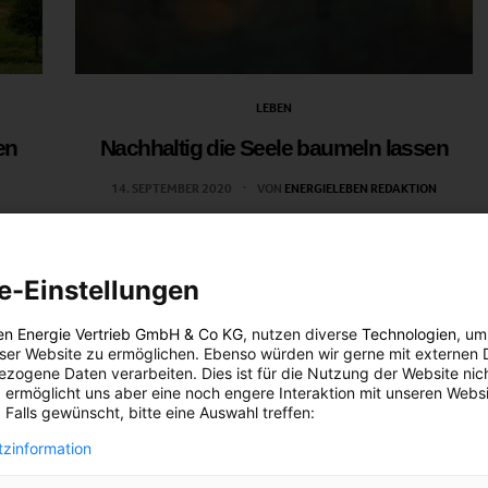
LEBEN
en
Nachhaltig die Seele baumeln lassen
14. SEPTEMBER 2020
VON
ENERGIELEBEN REDAKTION
Nachhaltiger Urlaub kann sehr unterschiedlich
aussehen.
e-Einstellungen
BEITRAG ANSEHEN
en Energie Vertrieb GmbH & Co KG
, nutzen diverse
Technologien
, um
eser Website zu ermöglichen. Ebenso würden wir gerne mit externen 
TEILEN
zogene Daten verarbeiten. Dies ist für die Nutzung der Website nic
 ermöglicht uns aber eine noch engere Interaktion mit unseren Websi
 Falls gewünscht, bitte eine Auswahl treffen:
zinformation