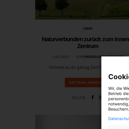
LEBEN
Naturverbunden zurück zum inner
Zentrum
1. JULI 2021
VON
ENERGIELEBEN REDAKTION
Nimmst du dir genug Zeit für dich selbst?
Cooki
BEITRAG ANSEHEN
Wir, die
Wi
Betrieb di
TEILEN
personenbe
notwendig,
Besuchern.
Datenschut