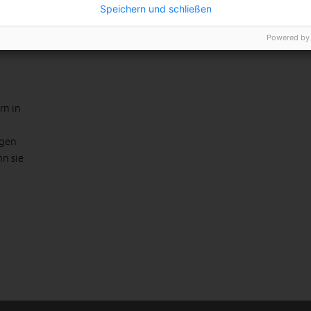
Speichern und schließen
ett
Powered by
rn in
egen
nn sie