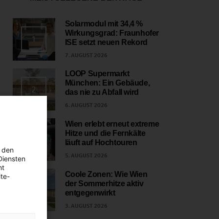
Solarmodul mit 34,4 %
Wirkungsgrad: Fraunhofer
1
ISE setzt neuen Rekord
7. AUGUST 2026
LOOP Supermarkt
München: Ein Gebäude,
2
das nie zu Abfall wird
6. AUGUST 2026
Wien erlebt erneut extreme
Hitze und die Fernkälte
3
läuft auf Hochtouren
 den
5. AUGUST 2026
Diensten
ht
Coole Zonen: Wie Wien
te-
der Sommerhitze aktiv
4
entgegenwirkt
3. AUGUST 2026