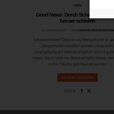
LEBEN
Good News: Durch Schaukeln im B
besser schlafen
25. FEBRUAR 2019
VON
ENERGIELEBEN REDAKTION
Schaukelbetten? Dass wir als Teenys früher so ge
Hängematten schlafen wollten, muss nicht
zwangsläufig am Abenteuergefühl alleine gel
haben. Denn nicht nur Babys schlafen besser, we
in ihre Träume geschaukelt werden.
BEITRAG ANSEHEN
TEILEN