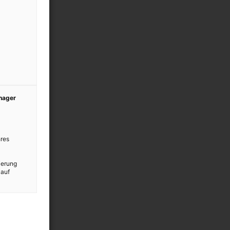
anager
res
ierung
 auf