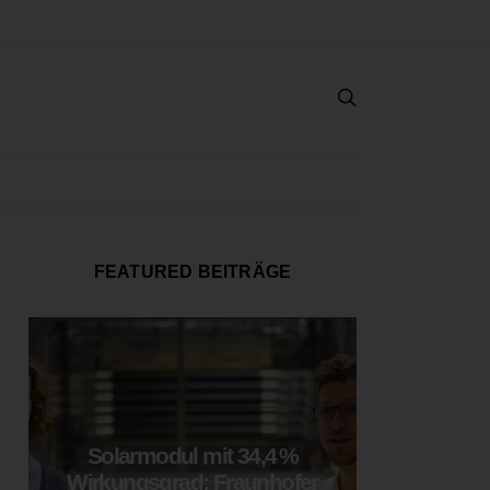
FEATURED BEITRÄGE
Solarmodul mit 34,4 %
LOOP
Wirkungsgrad: Fraunhofer
München