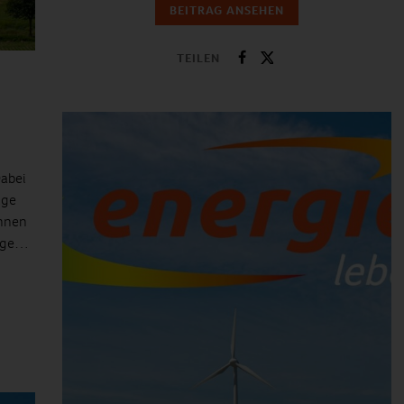
BEITRAG ANSEHEN
TEILEN
abei
ige
Ihnen
Lage…