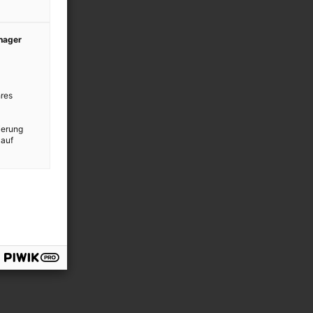
anager
res
ierung
 auf