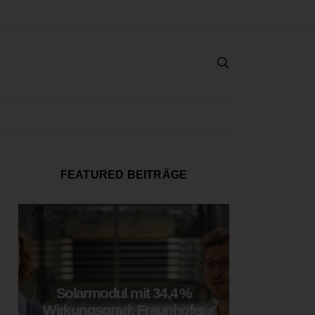
FEATURED BEITRÄGE
Solarmodul mit 34,4 %
LOOP
Wirkungsgrad: Fraunhofer
München