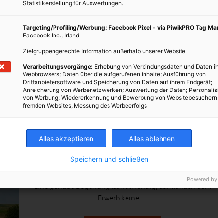
Statistikerstellung für Auswertungen.
Targeting/Profiling/Werbung: Facebook Pixel - via PiwikPRO Tag M
Facebook Inc., Irland
Zielgruppengerechte Information außerhalb unserer Website
Verarbeitungsvorgänge:
Erhebung von Verbindungsdaten und Daten ih
Webbrowsers; Daten über die aufgerufenen Inhalte; Ausführung von
Drittanbietersoftware und Speicherung von Daten auf ihrem Endgerät;
Anreicherung von Werbenetzwerken; Auswertung der Daten; Personalis
ARCHITEKTUR
von Werbung; Wiedererkennung und Bewerbung von Websitebesuchern
fremden Websites, Messung des Werbeerfolgs
Tipps für den Hauskauf
31. MAI 2010
VON
ENERGIELEBEN REDAKTION
Alles akzeptieren
Alles ablehnen
Worauf sollten Immobilienkäufer achten? In diesem
Speichern und schließen
Beitrag zeigt ein Bausachverständiger, was vor dem
Kauf eines Hauses genauer untersucht werden muss.
Powered by
Eine genaue Begehung ist notwendig, damit nach dem
Erwerb keine…