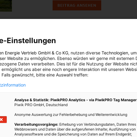
BEITRAG ANSEHEN
TEILEN
em
e-Einstellungen
en Energie Vertrieb GmbH & Co KG
, nutzen diverse
Technologien
, um
eser Website zu ermöglichen. Ebenso würden wir gerne mit externen 
zogene Daten verarbeiten. Dies ist für die Nutzung der Website nic
nmal
 ermöglicht uns aber eine noch engere Interaktion mit unseren Websi
 Falls gewünscht, bitte eine Auswahl treffen:
bei
r
zinformation
Analyse & Statistik: PiwikPRO Analytics - via PiwikPRO Tag Manager
Piwik PRO GmbH, Deutschland
Anonyme Auswertung zur Fehlerbehebung und Weiterentwicklung
Verarbeitungsvorgänge:
Erhebung von Verbindungsdaten, Daten Ihres
Webbrowsers und Daten über die aufgerufenen Inhalte; Ausführung von
Analysesoftware und die Speicherung von Daten auf Ihrem Endgerät;