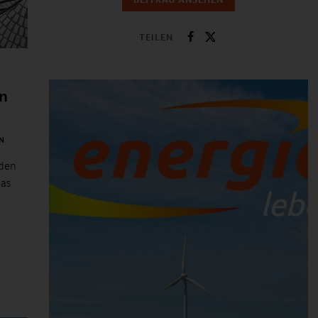
TEILEN
n
N
nden
Das