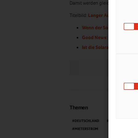
Damit werden gleichzeitig Koste
Titelbild:
Langer August
Wenn der Solarstrom vom D
Good News: Transparente 
Ist die Solaranlage am Dac
LIKE
Themen
DEUTSCHLAND
ERNEUERBARE EN
MIETERSTROM