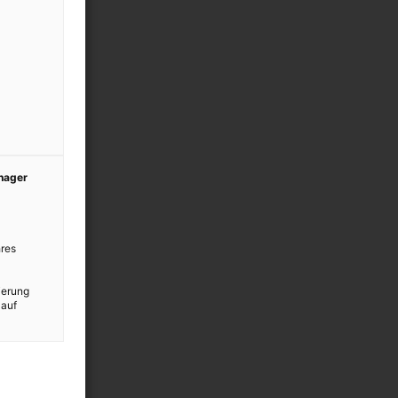
anager
res
ierung
 auf