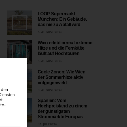
LOOP Supermarkt
München: Ein Gebäude,
1
das nie zu Abfall wird
6. AUGUST 2026
Wien erlebt erneut extreme
Hitze und die Fernkälte
2
läuft auf Hochtouren
5. AUGUST 2026
Coole Zonen: Wie Wien
der Sommerhitze aktiv
3
entgegenwirkt
 den
3. AUGUST 2026
Diensten
ht
Spanien: Vom
te-
Hochpreisland zu einem
4
der günstigsten
Strommärkte Europas
31. JULI 2026