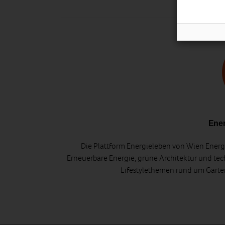
Ener
Die Plattform Energieleben von Wien Energi
Erneuerbare Energie, grüne Architektur und tec
Lifestylethemen rund um Gart