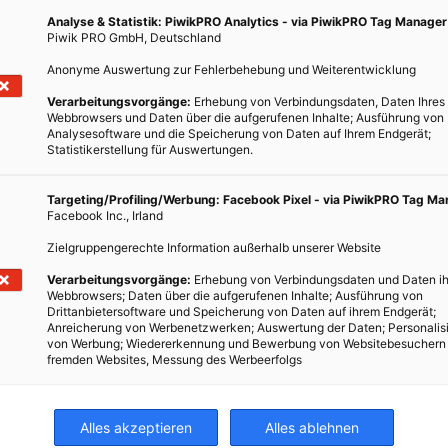
n wie Netzentgelte, Umlagen und Konzessionsabgabe eingespart.
Analyse & Statistik: PiwikPRO Analytics - via PiwikPRO Tag Manager
Piwik PRO GmbH, Deutschland
Anonyme Auswertung zur Fehlerbehebung und Weiterentwicklung
ach an die Mieter verkauft wird
Verarbeitungsvorgänge:
Erhebung von Verbindungsdaten, Daten Ihres
Webbrowsers und Daten über die aufgerufenen Inhalte; Ausführung von
Solarzellen
Analysesoftware und die Speicherung von Daten auf Ihrem Endgerät;
Statistikerstellung für Auswertungen.
h unsolidarisch?
Targeting/Profiling/Werbung: Facebook Pixel - via PiwikPRO Tag M
Facebook Inc., Irland
TWEET
Zielgruppengerechte Information außerhalb unserer Website
Verarbeitungsvorgänge:
Erhebung von Verbindungsdaten und Daten ih
Webbrowsers; Daten über die aufgerufenen Inhalte; Ausführung von
Drittanbietersoftware und Speicherung von Daten auf ihrem Endgerät;
Anreicherung von Werbenetzwerken; Auswertung der Daten; Personalis
von Werbung; Wiedererkennung und Bewerbung von Websitebesuchern
fremden Websites, Messung des Werbeerfolgs
ERGIE
IMMOBILIEN
PHOTOVOLTAIK
SOLARENERGIE
STROM
Alles akzeptieren
Alles ablehnen