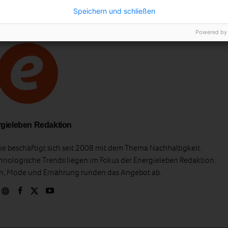
Speichern und schließen
Powered by
gieleben Redaktion
e beschäftigt sich seit 2008 mit dem Thema Nachhaltigkeit.
hnologische Trends liegen im Fokus der Energieleben Redaktion.
en, Mode und Ernährung runden das Angebot ab.