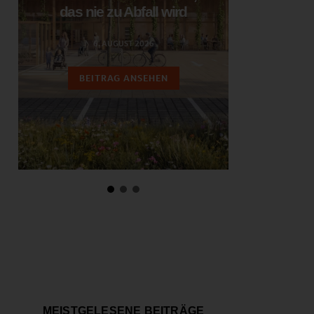
das nie zu Abfall wird
ent
6. AUGUST 2026
3.
BEITRAG ANSEHEN
BEIT
MEISTGELESENE BEITRÄGE