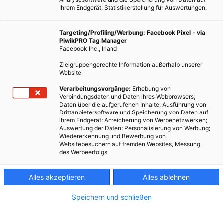
Ihrem Endgerät; Statistikerstellung für Auswertungen.
Targeting/Profiling/Werbung: Facebook Pixel - via
PiwikPRO Tag Manager
Facebook Inc., Irland
Zielgruppengerechte Information außerhalb unserer
Website
LEBEN
Verarbeitungsvorgänge:
Erhebung von
Verbindungsdaten und Daten ihres Webbrowsers;
Energie-Erlebniswelt: Energie durch Tanzen
Daten über die aufgerufenen Inhalte; Ausführung von
Drittanbietersoftware und Speicherung von Daten auf
1. AUGUST 2017
VON
ENERGIELEBEN REDAKTION
ihrem Endgerät; Anreicherung von Werbenetzwerken;
Auswertung der Daten; Personalisierung von Werbung;
Besonders Kinder und Jugendliche können hier lernen, was
Wiedererkennung und Bewerbung von
Websitebesuchern auf fremden Websites, Messung
elektrische Leistung ist und sich bei den Mitmach-Stationen
des Werbeerfolgs
austoben.
Alles akzeptieren
Alles ablehnen
BEITRAG ANSEHEN
Speichern und schließen
TEILEN