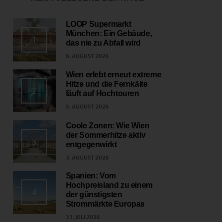
LOOP Supermarkt
München: Ein Gebäude,
1
das nie zu Abfall wird
6. AUGUST 2026
Wien erlebt erneut extreme
Hitze und die Fernkälte
2
läuft auf Hochtouren
5. AUGUST 2026
Coole Zonen: Wie Wien
der Sommerhitze aktiv
3
entgegenwirkt
3. AUGUST 2026
Spanien: Vom
Hochpreisland zu einem
4
der günstigsten
Strommärkte Europas
31. JULI 2026