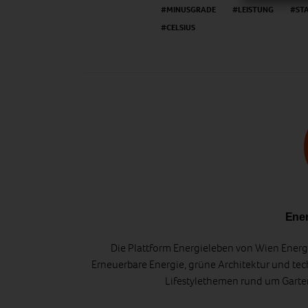
MINUSGRADE
LEISTUNG
ST
CELSIUS
Ener
Die Plattform Energieleben von Wien Energi
Erneuerbare Energie, grüne Architektur und tec
Lifestylethemen rund um Gart