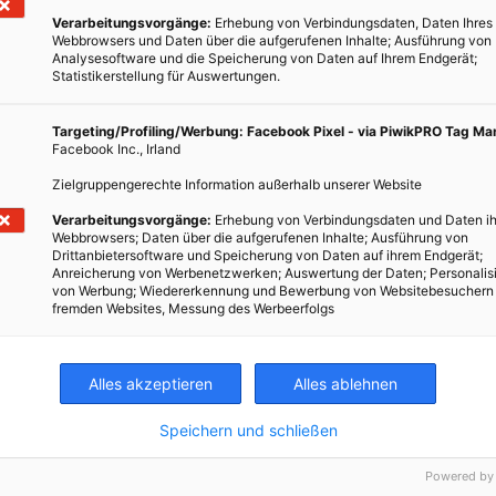
Verarbeitungsvorgänge:
Erhebung von Verbindungsdaten, Daten Ihres
Webbrowsers und Daten über die aufgerufenen Inhalte; Ausführung von
Analysesoftware und die Speicherung von Daten auf Ihrem Endgerät;
Statistikerstellung für Auswertungen.
iechströme fließen, die sich negativ auswirken. Eine weiße
m deutet auf schädliche Oxidation hin. Durch das Reinigen der
Targeting/Profiling/Werbung: Facebook Pixel - via PiwikPRO Tag M
genanntem Pol-Fett können diese langfristig gegen Korrosion
Facebook Inc., Irland
istung kann man zusätzlich durch regelmäßiges Kontrollieren und
Zielgruppengerechte Information außerhalb unserer Website
illiertem Wasser konstant halten. Übrigens: Eine „gesunde“
 Grad ein!
Verarbeitungsvorgänge:
Erhebung von Verbindungsdaten und Daten ih
Webbrowsers; Daten über die aufgerufenen Inhalte; Ausführung von
Drittanbietersoftware und Speicherung von Daten auf ihrem Endgerät;
Anreicherung von Werbenetzwerken; Auswertung der Daten; Personalis
von Werbung; Wiedererkennung und Bewerbung von Websitebesuchern
TWEET
fremden Websites, Messung des Werbeerfolgs
Alles akzeptieren
Alles ablehnen
Speichern und schließen
Powered by
BATTERIE
FROST
BEWEGUNG
KÄLTE
ENERGIE