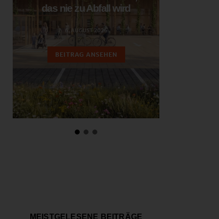
das nie zu Abfall wird
ent
6. AUGUST 2026
3.
BEITRAG ANSEHEN
BEIT
MEISTGELESENE BEITRÄGE