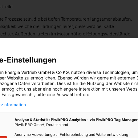
streikt
 Prozesse sein, die bei tiefen Temperaturen langsamer ablaufen.
üssigkeit, welche die Ladungen leitet, diese wird bei Kälte
chlechter. Außerdem treten im Motor höhere Reibungswiderstände
kflüssiger und die Verbrennung schlechter, wodurch zum Starten
e-Einstellungen
 kämpfen im Winter die Elektrofahrzeuge. Auch die rein vom
 nämlich bei kalten Temperaturen nahezu die Hälfte ihrer
en Energie Vertrieb GmbH & Co KG
, nutzen diverse
Technologien
, um
fall gar nicht in Betrieb genommen werden. Wenn das Elektrolyt
eser Website zu ermöglichen. Ebenso würden wir gerne mit externen 
nnenwiderstand im Lithium-Ionen-Akku steht bei der Leistung auf
zogene Daten verarbeiten. Dies ist für die Nutzung der Website nic
 ermöglicht uns aber eine noch engere Interaktion mit unseren Websi
 Falls gewünscht, bitte eine Auswahl treffen:
zinformation
fen und feststellen lassen, ob die Kapazität noch zum Starten bei
Analyse & Statistik: PiwikPRO Analytics - via PiwikPRO Tag Manager
m das Pannenrisiko für die Technik im Fahrzeug zu minimieren,
Piwik PRO GmbH, Deutschland
ng zusätzliche Stromfresser ausschalten, schwache Batterien
Anonyme Auswertung zur Fehlerbehebung und Weiterentwicklung
rch regelmäßiges Aufladen die Lebensdauer erhöhen.