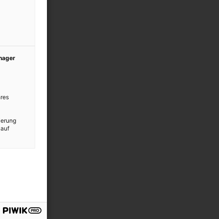
anager
res
ierung
 auf