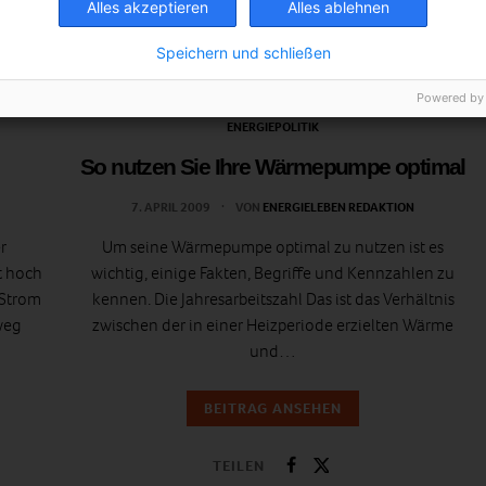
Alles akzeptieren
Alles ablehnen
Speichern und schließen
Powered by
ENERGIEPOLITIK
So nutzen Sie Ihre Wärmepumpe optimal
7. APRIL 2009
VON
ENERGIELEBEN REDAKTION
r
Um seine Wärmepumpe optimal zu nutzen ist es
t hoch
wichtig, einige Fakten, Begriffe und Kennzahlen zu
 Strom
kennen. Die Jahresarbeitszahl Das ist das Verhältnis
weg
zwischen der in einer Heizperiode erzielten Wärme
und…
BEITRAG ANSEHEN
TEILEN