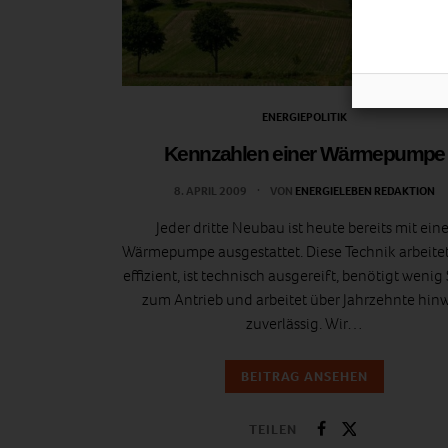
ENERGIEPOLITIK
Kennzahlen einer Wärmepumpe
8. APRIL 2009
VON
ENERGIELEBEN REDAKTION
Jeder dritte Neubau ist heute bereits mit eine
Wärmepumpe ausgestattet. Diese Technik arbeite
effizient, ist technisch ausgereift, benötigt wenig
zum Antrieb und arbeitet über Jahrzehnte hin
zuverlässig. Wir…
BEITRAG ANSEHEN
TEILEN