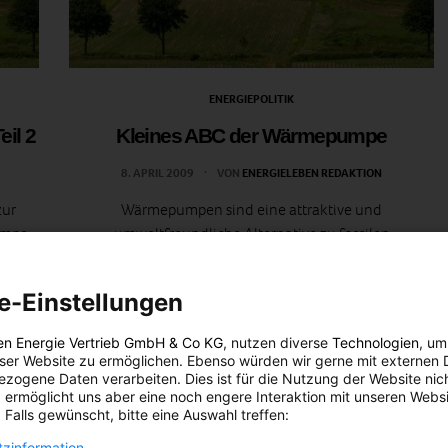
ENERGIEPOLITIK
eil 2
Kleines ABC der Wärmepumpe
8. APRIL 2009
VON
ENERGIELEBEN REDAKTION
zur
Wärmepumpen sind eine attraktive und
umpe
umweltfreundliche Alternative zu fossilen
lagen-
Energieträgern. Wie sie funktionieren, und welche
ge:
Begriffe man kennen sollte, erfahren Sie hier.
e-Einstellungen
e
Wärmepumpen entziehen der Erde, dem Grundwasser
en?
oder der…
en Energie Vertrieb GmbH & Co KG
, nutzen diverse
Technologien
, um
eser Website zu ermöglichen. Ebenso würden wir gerne mit externen 
zogene Daten verarbeiten. Dies ist für die Nutzung der Website nic
BEITRAG ANSEHEN
 ermöglicht uns aber eine noch engere Interaktion mit unseren Websi
 Falls gewünscht, bitte eine Auswahl treffen:
TEILEN
zinformation