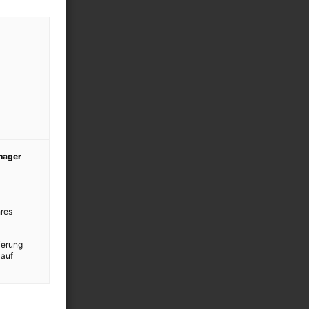
anager
res
ierung
 auf