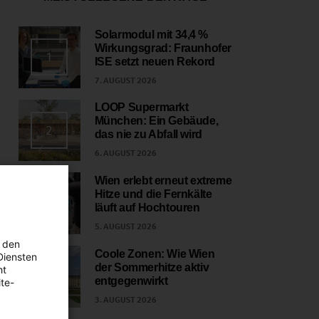
Solarmodul mit 34,4 %
Wirkungsgrad: Fraunhofer
1
ISE setzt neuen Rekord
7. AUGUST 2026
LOOP Supermarkt
München: Ein Gebäude,
2
das nie zu Abfall wird
6. AUGUST 2026
Wien erlebt erneut extreme
Hitze und die Fernkälte
3
läuft auf Hochtouren
5. AUGUST 2026
 den
Coole Zonen: Wie Wien
Diensten
der Sommerhitze aktiv
ht
4
entgegenwirkt
te-
3. AUGUST 2026