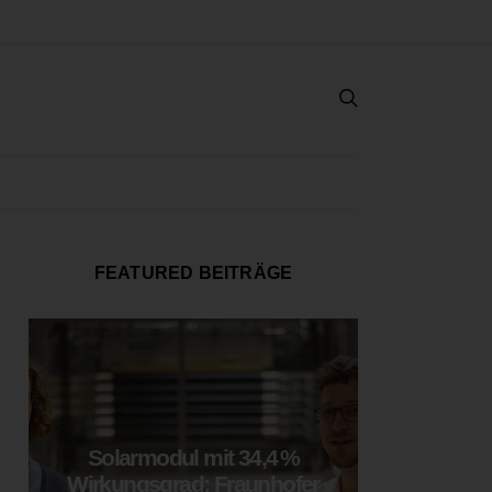
FEATURED BEITRÄGE
Solarmodul mit 34,4 %
LOOP
Wirkungsgrad: Fraunhofer
München