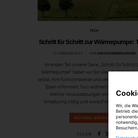
TECH
Schritt für Schritt zur Wärmepumpe: T
12. FEBRUAR 2019
VON
ANITASCHERNHAMMER
Im ersten Teil unserer Serie „Schritt für Schritt 
Wärmepumpe“ haben wir Sie über die Wärmep
selbst, ihre Funktionsweise und verschiedene An
Typen informiert. Nun widmen wir uns der Fra
Cooki
Welche Voraussetzungen sind für die ideal
Umsetzung nötig und worauf müssen Sie acht
Wir, die
Wi
Betrieb di
personenbe
BEITRAG ANSEHEN
notwendig,
Besuchern.
TEILEN
Datenschut