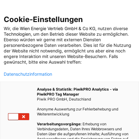
Cookie-Einstellungen
Wir, die
Wien Energie Vertrieb GmbH & Co KG
, nutzen diverse
POSTS BY TAG
Technologien
, um den Betrieb dieser Website zu ermöglichen.
Ebenso würden wir gerne mit externen Diensten
Nachhaltige
personenbezogene Daten verarbeiten. Dies ist für die Nutzung
der Website nicht notwendig, ermöglicht uns aber eine noch
engere Interaktion mit unseren Website-Besuchern. Falls
Stadtentwicklung
gewünscht, bitte eine Auswahl treffen:
Datenschutzinformation
3 BEITRÄGE
Analyse & Statistik: PiwikPRO Analytics - via
PiwikPRO Tag Manager
Piwik PRO GmbH, Deutschland
Anonyme Auswertung zur Fehlerbehebung und
Weiterentwicklung
Verarbeitungsvorgänge:
Erhebung von
Verbindungsdaten, Daten Ihres Webbrowsers und
Daten über die aufgerufenen Inhalte; Ausführung von
Analysesoftware und die Speicherung von Daten auf