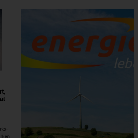
t,
ät
rks-
irken