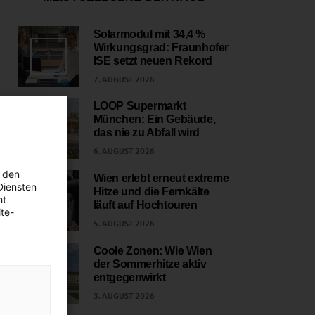
Solarmodul mit 34,4 %
Wirkungsgrad: Fraunhofer
1
ISE setzt neuen Rekord
7. AUGUST 2026
LOOP Supermarkt
München: Ein Gebäude,
2
das nie zu Abfall wird
6. AUGUST 2026
 den
Wien erlebt erneut extreme
Diensten
Hitze und die Fernkälte
3
ht
läuft auf Hochtouren
te-
5. AUGUST 2026
Coole Zonen: Wie Wien
der Sommerhitze aktiv
4
entgegenwirkt
3. AUGUST 2026