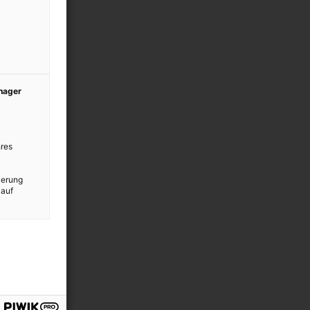
anager
res
ierung
 auf