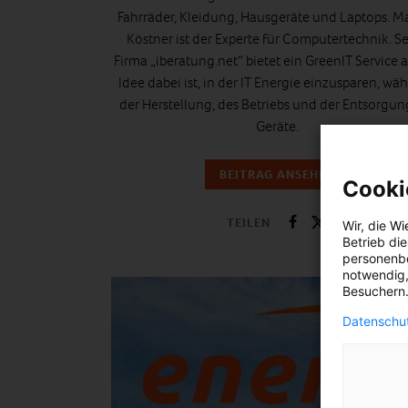
Fahrräder, Kleidung, Hausgeräte und Laptops. M
Köstner ist der Experte für Computertechnik. S
Firma „iberatung.net“ bietet ein GreenIT Service a
Idee dabei ist, in der IT Energie einzusparen, wä
der Herstellung, des Betriebs und der Entsorgun
Geräte.
BEITRAG ANSEHEN
Cooki
TEILEN
Wir, die
Wi
Betrieb di
personenbe
notwendig,
Besuchern.
Datenschut