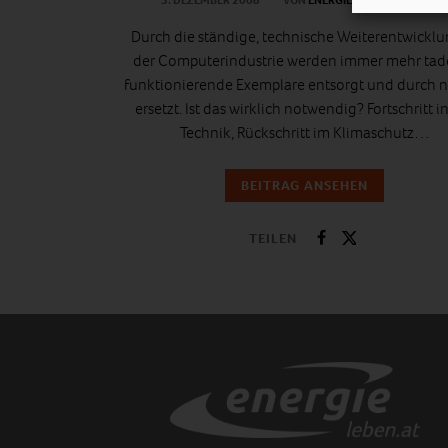
3. DEZEMBER 2008
VON
ENERGIELEBEN REDAKTION
Durch die ständige, technische Weiterentwicklu
der Computerindustrie werden immer mehr tade
funktionierende Exemplare entsorgt und durch 
ersetzt. Ist das wirklich notwendig? Fortschritt i
Technik, Rückschritt im Klimaschutz…
BEITRAG ANSEHEN
TEILEN