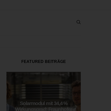
FEATURED BEITRÄGE
Solarmodul mit 34,4 %
LOOP
Wirkungsgrad: Fraunhofer
München