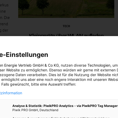
arkus
eine
n. Die
hrend
TECH
g der
Kleingeräte über WLAN aufladen
14. JANUAR 2010
VON
e-Einstellungen
Ein interessantes Konzept aus den USA soll es
ermöglichen, dass man Kleingeräte über WLAN
en Energie Vertrieb GmbH & Co KG
, nutzen diverse
Technologien
, um
aufladen kann – sofern in Reichweite. „Bislang war die
eser Website zu ermöglichen. Ebenso würden wir gerne mit externen 
Vorstellung, beispielsweise tagelang in der Universität
zogene Daten verarbeiten. Dies ist für die Nutzung der Website nic
 ermöglicht uns aber eine noch engere Interaktion mit unseren Websi
mit…
 Falls gewünscht, bitte eine Auswahl treffen:
zinformation
BEITRAG ANSEHEN
Analyse & Statistik: PiwikPRO Analytics - via PiwikPRO Tag Manager
TEILEN
Piwik PRO GmbH, Deutschland