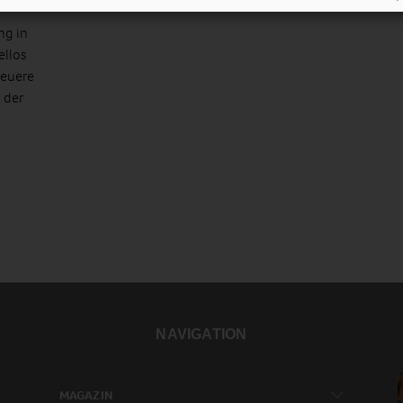
ng in
llos
neuere
n der
NAVIGATION
MAGAZIN