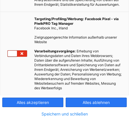
Ihrem Endgerät; Statistikerstellung für Auswertungen.
Targeting/Profiling/Werbung: Facebook Pixel - via
PiwikPRO Tag Manager
ERNÄHRUNG
Facebook Inc., Irland
Ist pestizidfrei einkaufen möglich?
Zielgruppengerechte Information außerhalb unserer
Website
7. AUGUST 2015
VON
ULRIKE GÖBL
Verarbeitungsvorgänge:
Erhebung von
Es gibt immer mehr Produktrückrufe aufgrund zu hoher
Verbindungsdaten und Daten ihres Webbrowsers;
Pestizidbelastung. Doch ist pestizidfrei einkaufen überhaupt
Daten über die aufgerufenen Inhalte; Ausführung von
Drittanbietersoftware und Speicherung von Daten auf
möglich?
ihrem Endgerät; Anreicherung von Werbenetzwerken;
Auswertung der Daten; Personalisierung von Werbung;
Wiedererkennung und Bewerbung von
BEITRAG ANSEHEN
Websitebesuchern auf fremden Websites, Messung
des Werbeerfolgs
TEILEN
Alles akzeptieren
Alles ablehnen
Speichern und schließen
FEATURED BEITRÄGE