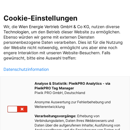
Cookie-Einstellungen
Wir, die
Wien Energie Vertrieb GmbH & Co KG
, nutzen diverse
POSTS BY TAG
Technologien
, um den Betrieb dieser Website zu ermöglichen.
Ebenso würden wir gerne mit externen Diensten
produktrückruf
personenbezogene Daten verarbeiten. Dies ist für die Nutzung
der Website nicht notwendig, ermöglicht uns aber eine noch
engere Interaktion mit unseren Website-Besuchern. Falls
gewünscht, bitte eine Auswahl treffen:
1 BEITRAG
Datenschutzinformation
Analyse & Statistik: PiwikPRO Analytics - via
PiwikPRO Tag Manager
Piwik PRO GmbH, Deutschland
Anonyme Auswertung zur Fehlerbehebung und
Weiterentwicklung
Verarbeitungsvorgänge:
Erhebung von
Verbindungsdaten, Daten Ihres Webbrowsers und
Daten über die aufgerufenen Inhalte; Ausführung von
Analysesoftware und die Speicherung von Daten auf