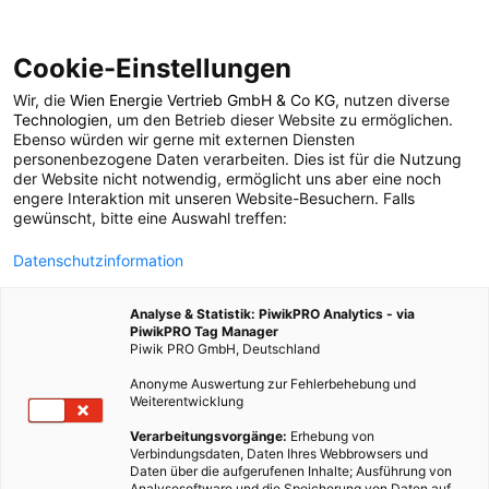
Cookie-Einstellungen
Wir, die
Wien Energie Vertrieb GmbH & Co KG
, nutzen diverse
POSTS BY TAG
Technologien
, um den Betrieb dieser Website zu ermöglichen.
Ebenso würden wir gerne mit externen Diensten
Roggenmehl-
personenbezogene Daten verarbeiten. Dies ist für die Nutzung
der Website nicht notwendig, ermöglicht uns aber eine noch
engere Interaktion mit unseren Website-Besuchern. Falls
Shampoo
gewünscht, bitte eine Auswahl treffen:
Datenschutzinformation
1 BEITRAG
Analyse & Statistik: PiwikPRO Analytics - via
PiwikPRO Tag Manager
Piwik PRO GmbH, Deutschland
Anonyme Auswertung zur Fehlerbehebung und
Weiterentwicklung
Verarbeitungsvorgänge:
Erhebung von
Verbindungsdaten, Daten Ihres Webbrowsers und
Daten über die aufgerufenen Inhalte; Ausführung von
Analysesoftware und die Speicherung von Daten auf