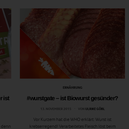
ERNÄHRUNG
 ist
#wurstgate – ist Biowurst gesünder?
13. NOVEMBER 2015
VON
ULRIKE GÖBL
Vor Kurzem hat die WHO erklärt: Wurst ist
r denn
krebserregend! Verarbeitetes Fleisch löst beim