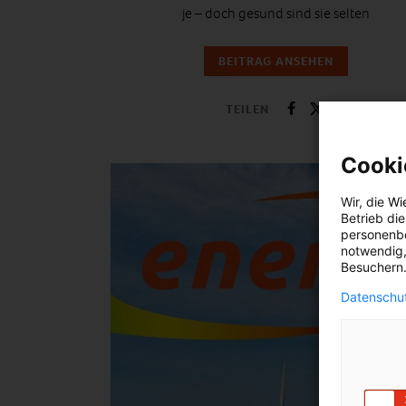
je – doch gesund sind sie selten
BEITRAG ANSEHEN
TEILEN
Cooki
Wir, die
Wi
Betrieb di
personenbe
notwendig,
Besuchern.
Datenschut