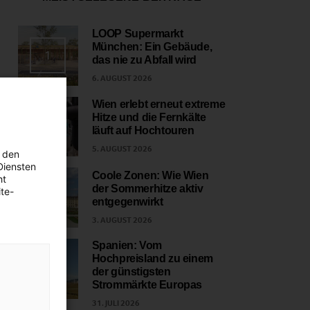
LOOP Supermarkt
München: Ein Gebäude,
1
das nie zu Abfall wird
6. AUGUST 2026
Wien erlebt erneut extreme
Hitze und die Fernkälte
2
läuft auf Hochtouren
5. AUGUST 2026
 den
Diensten
Coole Zonen: Wie Wien
ht
der Sommerhitze aktiv
te-
3
entgegenwirkt
3. AUGUST 2026
Spanien: Vom
Hochpreisland zu einem
4
der günstigsten
Strommärkte Europas
31. JULI 2026