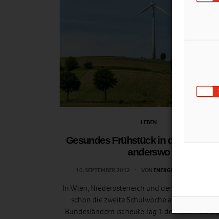
LEBEN
Gesundes Frühstück in der Schule 
anderswo
10. SEPTEMBER 2012
VON
ENERGIELEBEN REDAKTIO
In Wien, Niederösterreich und dem Burgenland b
schon die zweite Schulwoche an. In den übri
Bundesländern ist heute Tag 1 des neuen Schul