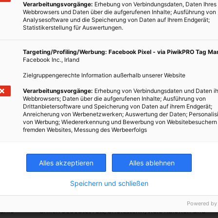
Verarbeitungsvorgänge:
Erhebung von Verbindungsdaten, Daten Ihres
Webbrowsers und Daten über die aufgerufenen Inhalte; Ausführung von
Analysesoftware und die Speicherung von Daten auf Ihrem Endgerät;
Statistikerstellung für Auswertungen.
Targeting/Profiling/Werbung: Facebook Pixel - via PiwikPRO Tag M
Facebook Inc., Irland
Zielgruppengerechte Information außerhalb unserer Website
Verarbeitungsvorgänge:
Erhebung von Verbindungsdaten und Daten ih
Webbrowsers; Daten über die aufgerufenen Inhalte; Ausführung von
Drittanbietersoftware und Speicherung von Daten auf ihrem Endgerät;
Anreicherung von Werbenetzwerken; Auswertung der Daten; Personalis
von Werbung; Wiedererkennung und Bewerbung von Websitebesuchern
fremden Websites, Messung des Werbeerfolgs
und
LEBEN
Grillen und die Gesundheit – ein
Alles akzeptieren
Alles ablehnen
N
Widerspruch?
Speichern und schließen
richt
3. MAI 2011
VON
ENERGIELEBEN REDAKTION
gen
Powered by
jahrs
Grillen bedeutet Fett, Cholesterin, viele Kalorien und