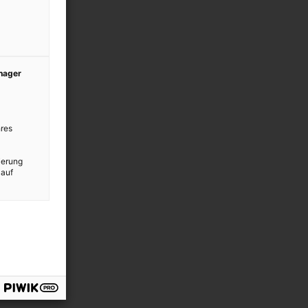
anager
res
ierung
 auf