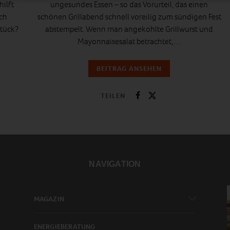
ilft
ungesundes Essen – so das Vorurteil, das einen
uch
schönen Grillabend schnell voreilig zum sündigen Fest
stück?
abstempelt. Wenn man angekohlte Grillwurst und
Mayonnaisesalat betrachtet,…
BEITRAG ANSEHEN
TEILEN
NAVIGATION
MAGAZIN
ENERGIEBERATUNG