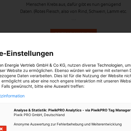
Menschen Krebs aus, dafür gibt es nun genügend
Daten. (Rotes Fleisch, also von Rind, Schwein, Lamm etc.
…
BEITRAG ANSEHEN
TEILEN
e-Einstellungen
en Energie Vertrieb GmbH & Co KG
, nutzen diverse
Technologien
, um
eser Website zu ermöglichen. Ebenso würden wir gerne mit externen 
zogene Daten verarbeiten. Dies ist für die Nutzung der Website nic
 ermöglicht uns aber eine noch engere Interaktion mit unseren Websi
 Falls gewünscht, bitte eine Auswahl treffen:
zinformation
Analyse & Statistik: PiwikPRO Analytics - via PiwikPRO Tag Manager
Piwik PRO GmbH, Deutschland
Anonyme Auswertung zur Fehlerbehebung und Weiterentwicklung