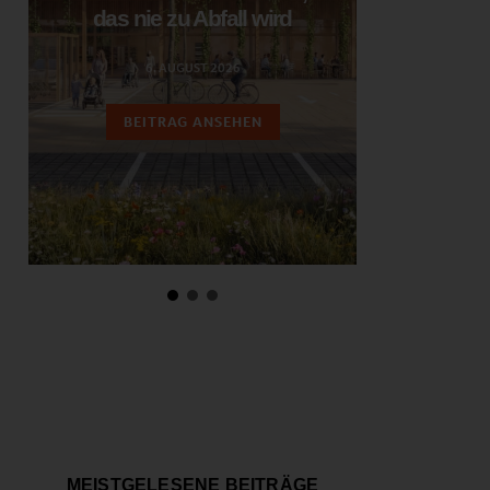
das nie zu Abfall wird
ent
6. AUGUST 2026
3.
BEITRAG ANSEHEN
BEIT
MEISTGELESENE BEITRÄGE