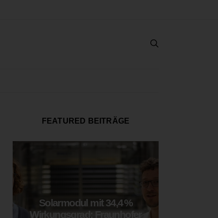
FEATURED BEITRÄGE
Solarmodul mit 34,4 %
LOOP
Wirkungsgrad: Fraunhofer
München