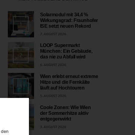
Solarmodul mit 34,4 %
Wirkungsgrad: Fraunhofer
1
ISE setzt neuen Rekord
7. AUGUST 2026
LOOP Supermarkt
München: Ein Gebäude,
2
das nie zu Abfall wird
6. AUGUST 2026
Wien erlebt erneut extreme
Hitze und die Fernkälte
3
läuft auf Hochtouren
5. AUGUST 2026
Coole Zonen: Wie Wien
der Sommerhitze aktiv
4
entgegenwirkt
3. AUGUST 2026
 den