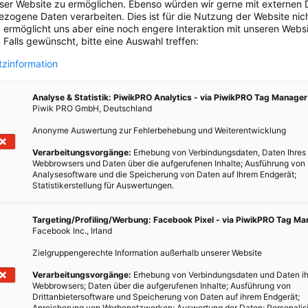
ry in all ihren Ausbaustufen schnellstmöglich in Betrieb zu
eser Website zu ermöglichen. Ebenso würden wir gerne mit externen 
zogene Daten verarbeiten. Dies ist für die Nutzung der Website nic
 ermöglicht uns aber eine noch engere Interaktion mit unseren Websi
 Falls gewünscht, bitte eine Auswahl treffen:
y fertig gestellt und es werden Batterien hergestellt. Batterien,
brik selbst zu versorgen, denn Elon Musk hat schon vor einiger Zeit
zinformation
linien
zur Fabrik kappen lassen. Das erklärte Ziel ist es, die gesamte
mponenten und die Endmontage der Fahrzeuge an einem Platz zu
Analyse & Statistik: PiwikPRO Analytics - via PiwikPRO Tag Manager
Piwik PRO GmbH, Deutschland
Anonyme Auswertung zur Fehlerbehebung und Weiterentwicklung
essen Vorstand der Tesla-Chef ebenfalls sitzt, geht man weiter in
Verarbeitungsvorgänge:
Erhebung von Verbindungsdaten, Daten Ihres
he Autos zu produzieren, sondern auch Kraftwerksbetreiber zu sein.
Webbrowsers und Daten über die aufgerufenen Inhalte; Ausführung von
die erste und einzige voll integrierte Erneuerbare Energie-Firma der
Analysesoftware und die Speicherung von Daten auf Ihrem Endgerät;
Statistikerstellung für Auswertungen.
ritt mehr zum
Apple der Automobilindustrie
, die Kontrolle haben
en Produkte. Es wird schon spekuliert, dass es das Gesamtpaket
Targeting/Profiling/Werbung: Facebook Pixel - via PiwikPRO Tag M
PowerWall als Speicher zu Hause und das Elektroauto, dass autark
Facebook Inc., Irland
 im Supercharger-Netzwerk auch problemlos Langstrecken
Zielgruppengerechte Information außerhalb unserer Website
erhalb der eigenen Infrastruktur laden zu müssen.
Verarbeitungsvorgänge:
Erhebung von Verbindungsdaten und Daten ih
 Gedanke, den alle Investoren sehr gerne hören, und alle, die
Webbrowsers; Daten über die aufgerufenen Inhalte; Ausführung von
Drittanbietersoftware und Speicherung von Daten auf ihrem Endgerät;
ept favorisieren und Kleinlösungen vorziehen,
Anreicherung von Werbenetzwerken; Auswertung der Daten; Personalis