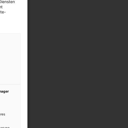
Diensten
ht
te-
anager
res
ierung