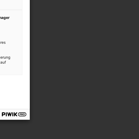
anager
res
ierung
 auf