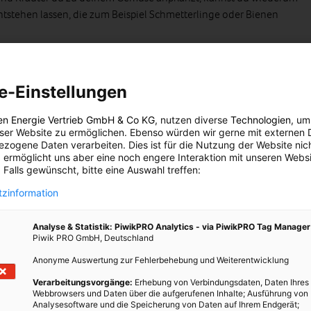
ntstehen lassen, die zum Beispiel Schmetterlinge oder Bienen
n lassen:
Manchmal ist es besser, lieber weniger als zu viel zu tun.
ck auf die Pflanzen, die potenziell als Unkraut gesehen werden. Du
s ständig auszuzupfen, sondern es stattdessen als wertvolles
e-Einstellungen
inge lieben beispielsweise Brennnesseln, aus denen du darüber
n Tee machen kannst. Und Bienen lassen sich besonders gern von
en Energie Vertrieb GmbH & Co KG
, nutzen diverse
Technologien
, um
eser Website zu ermöglichen. Ebenso würden wir gerne mit externen 
ocken. Du kannst also einen Teil deines Gartens bewusst mit
zogene Daten verarbeiten. Dies ist für die Nutzung der Website nic
ssen, um ihn zu einer Wildtieroase zu machen.
 ermöglicht uns aber eine noch engere Interaktion mit unseren Websi
 Falls gewünscht, bitte eine Auswahl treffen:
nstatt mit Latten oder Mauern deinen Garten zu begrenzen,
e setzen. Das geht mit bestimmten blickdichten Hecken oder
zinformation
g wertvolle Nahrungsquellen für Tiere bieten. Der Weißdorn
t wachsen, dass er einen idealen Sichtschutz bietet und erfreut das
Analyse & Statistik: PiwikPRO Analytics - via PiwikPRO Tag Manager
Piwik PRO GmbH, Deutschland
it seinen weißen Blüten als auch den roten Früchten, die
ung dienen. Hecken sind auch ideale Verstecke für Mäuse oder
Anonyme Auswertung zur Fehlerbehebung und Weiterentwicklung
 darin.
Verarbeitungsvorgänge:
Erhebung von Verbindungsdaten, Daten Ihres
Webbrowsers und Daten über die aufgerufenen Inhalte; Ausführung von
nzung:
Anstatt einem rein grünen Rasen kannst du in deinem
Analysesoftware und die Speicherung von Daten auf Ihrem Endgerät;