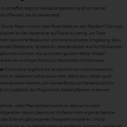
zu schaffen, beginnt die Gartengestaltung schon bei der
der Pflanzen, die du verwendest.
:
Grüner Rasen und ein paar Rosenbeete an den Rändern? Da nutzt
äuschen an der Hausmauer auf Dauer zu wenig, um Tiere
chen natürliche Ressourcen und eine biodiverse Umgebung. Dazu
hende Obstbäume. Wusstet du, dass Bestäuber aus fünf blühenden
 gewinnen können, wie aus einem ganzen Hektar Wiese?
 also ein wichtiger Schritt zur heimischen Wildtieroase.
er:
Eine kleine Vogeltränke ist natürlich ein tolles Element im
auchen im Gesamten schon etwa mehr. Wenn dein Garten groß
elsweise daran denken, ein kleines Biotop als Wasserquelle für
bt dir zusätzlich die Möglichkeit, Wasserpflanzen in deinem
emüse- oder Pflanzenbeet kannst du ebenso für mehr
n. Abgesehen davon, dass du so im Garten dein eigenes Gemüse
n der Erde ein ganz eigenes Ökosystem entstehen. Und je
d Kräuter du zu deinem Gemüse anpflanzt, kannst du wiederum