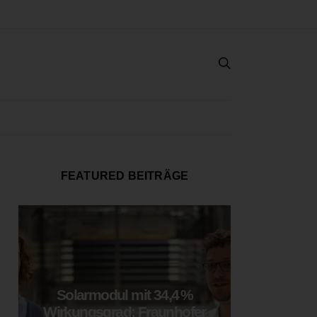
FEATURED BEITRÄGE
Solarmodul mit 34,4 %
LOOP
Wirkungsgrad: Fraunhofer
München