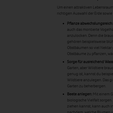
Um einen attraktiven Lebensraum 
richtigen Auswahl der Erde sowie 
Pflanze abwechslungsreich
auch das montierte Vogelh
anzulocken. Denn die brau
gehören beispielsweise blü
Obstbäumen so viel Nektar
Obstbäume zu pflanzen, wäre
Sorge für ausreichend Wass
Garten, aber Wildtiere br
genug ist, kannst du beispi
Wildtiere anzulegen. Das gi
Garten zu beherbergen.
Beete anlegen:
Mit einem G
biologische Vielfalt sorge
ziehen kannst, kann auch i
nachdem, welche Blumen un