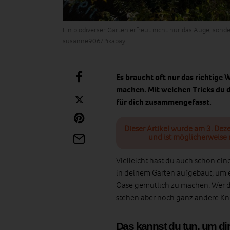
Ein biodiverser Garten erfreut nicht nur das Auge, sonde
susanne906/Pixabay
Es braucht oft nur das richtige 
machen. Mit welchen Tricks du d
für dich zusammengefasst.
Dieser Artikel wurde am 3. Dez
und ist möglicherweise 
Vielleicht hast du auch schon ein
in deinem Garten aufgebaut, um e
Oase gemütlich zu machen. Wer di
stehen aber noch ganz andere Kni
Das kannst du tun, um dir