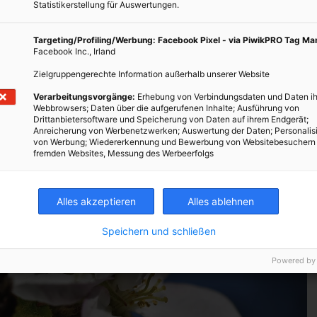
nwiese gestalten. Und an der Mauer kannst du Kletterpflanzen
Statistikerstellung für Auswertungen.
eispielsweise bietet einer Menge an Kleintieren ein geschütztes
e Vögel suchen in den immergrünen Efeublättern gerne Schutz.
Targeting/Profiling/Werbung: Facebook Pixel - via PiwikPRO Tag M
Facebook Inc., Irland
Zielgruppengerechte Information außerhalb unserer Website
Verarbeitungsvorgänge:
Erhebung von Verbindungsdaten und Daten ih
Webbrowsers; Daten über die aufgerufenen Inhalte; Ausführung von
Drittanbietersoftware und Speicherung von Daten auf ihrem Endgerät;
Anreicherung von Werbenetzwerken; Auswertung der Daten; Personalis
von Werbung; Wiedererkennung und Bewerbung von Websitebesuchern
fremden Websites, Messung des Werbeerfolgs
Alles akzeptieren
Alles ablehnen
Speichern und schließen
Powered by