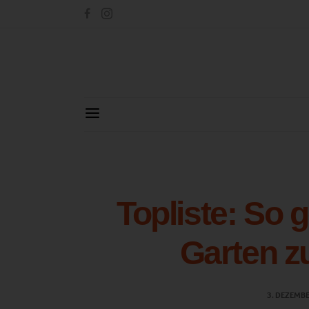
Topliste: So 
Garten z
3. DEZEMB