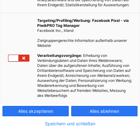
Ihrem Endgerät; Statistikerstellung für Auswertungen.
Targeting/Profiling/Werbung: Facebook Pixel - via
PiwikPRO Tag Manager
Facebook Inc., Irland
Zielgruppengerechte Information außerhalb unserer
Website
Verarbeitungsvorgänge:
Erhebung von
Verbindungsdaten und Daten ihres Webbrowsers;
Daten über die aufgerufenen Inhalte; Ausführung von
Mit HerBios schuf der Biologe Jürgen Herler einen Vertikalen
Drittanbietersoftware und Speicherung von Daten auf
ihrem Endgerät; Anreicherung von Werbenetzwerken;
Garten, der Menschen auch auf kleinstem Raum
Auswertung der Daten; Personalisierung von Werbung;
Selbstversorgung mit ökologischen Lebensmitteln
Wiedererkennung und Bewerbung von
Websitebesuchern auf fremden Websites, Messung
ermöglicht. So wird auch der Balkon zum ertragreichen Mini-
des Werbeerfolgs
Garten. Wie es zur Gründung des Unternehmens kam und
welche Vorteile das System hat, darüber spricht Jürgen
Alles akzeptieren
Alles ablehnen
Herler im Interview.
Speichern und schließen
Dieser Artikel wurde am 13. Juli 2018 veröffentlicht
und ist möglicherweise nicht mehr aktuell!