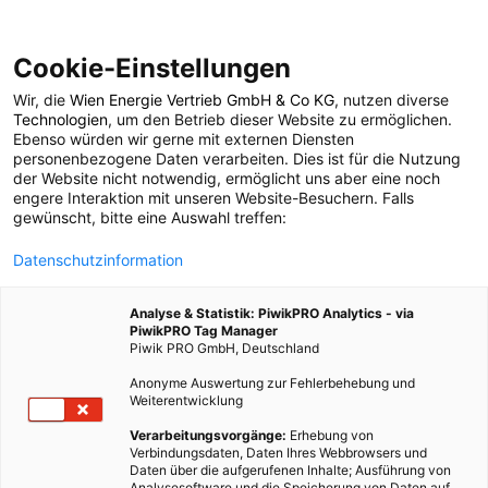
Cookie-Einstellungen
Wir, die
Wien Energie Vertrieb GmbH & Co KG
, nutzen diverse
TECH
Technologien
, um den Betrieb dieser Website zu ermöglichen.
Ebenso würden wir gerne mit externen Diensten
Träumen Sie vom
personenbezogene Daten verarbeiten. Dies ist für die Nutzung
der Website nicht notwendig, ermöglicht uns aber eine noch
engere Interaktion mit unseren Website-Besuchern. Falls
Fliegen?
gewünscht, bitte eine Auswahl treffen:
Datenschutzinformation
4. JULI 2012
2 MINUTEN LESEZEIT
Analyse & Statistik: PiwikPRO Analytics - via
PiwikPRO Tag Manager
Piwik PRO GmbH, Deutschland
Anonyme Auswertung zur Fehlerbehebung und
Weiterentwicklung
Verarbeitungsvorgänge:
Erhebung von
Verbindungsdaten, Daten Ihres Webbrowsers und
Daten über die aufgerufenen Inhalte; Ausführung von
Analysesoftware und die Speicherung von Daten auf