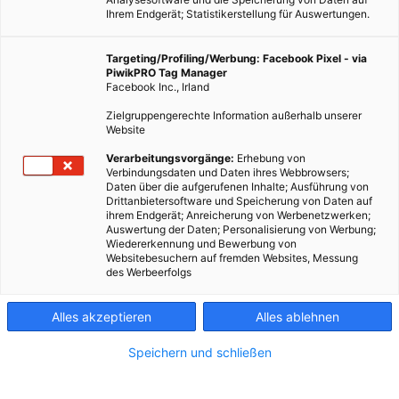
Ihrem Endgerät; Statistikerstellung für Auswertungen.
Targeting/Profiling/Werbung: Facebook Pixel - via
PiwikPRO Tag Manager
Facebook Inc., Irland
Zielgruppengerechte Information außerhalb unserer
Website
FlyNano Test Flight (© FlyNano Oy)
Verarbeitungsvorgänge:
Erhebung von
Verbindungsdaten und Daten ihres Webbrowsers;
Daten über die aufgerufenen Inhalte; Ausführung von
Der in Finnland entwickelte FlyNano ist ein Ultraleicht-
Drittanbietersoftware und Speicherung von Daten auf
ihrem Endgerät; Anreicherung von Werbenetzwerken;
Flieger mit Elektroantrieb, der seine Pilotin oder seinen
Auswertung der Daten; Personalisierung von Werbung;
Piloten unmittelbar den Elementen zwischen Himmel und
Wiedererkennung und Bewerbung von
Websitebesuchern auf fremden Websites, Messung
Erde näher bringt.
des Werbeerfolgs
Dieser Artikel wurde am 4. Juli 2012 veröffentlicht
Alles akzeptieren
Alles ablehnen
und ist möglicherweise nicht mehr aktuell!
Speichern und schließen
Elektromobilität und die Berichterstattung darüber beschränkt
sich üblicherweise auf Fahrrad, Zweirad und Auto. Von den