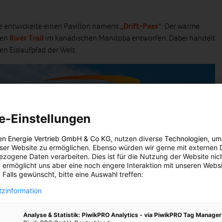
ce entwickelte einen Pavillon namens
„Drift-Pass“
. Der warme
den
River Trail
im kanadischen Manitoba entworfen. Dabei handelt
en Eislaufpfad der Welt.
e-Einstellungen
en Energie Vertrieb GmbH & Co KG
, nutzen diverse
Technologien
, um
eser Website zu ermöglichen. Ebenso würden wir gerne mit externen 
zogene Daten verarbeiten. Dies ist für die Nutzung der Website nic
 ermöglicht uns aber eine noch engere Interaktion mit unseren Websi
 Falls gewünscht, bitte eine Auswahl treffen:
zinformation
Analyse & Statistik: PiwikPRO Analytics - via PiwikPRO Tag Manager