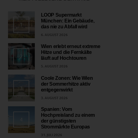
LOOP Supermarkt
München: Ein Gebäude,
1
das nie zu Abfall wird
6. AUGUST 2026
Wien erlebt erneut extreme
Hitze und die Fernkälte
2
läuft auf Hochtouren
5. AUGUST 2026
Coole Zonen: Wie Wien
der Sommerhitze aktiv
3
entgegenwirkt
3. AUGUST 2026
Spanien: Vom
Hochpreisland zu einem
4
der günstigsten
Strommärkte Europas
31. JULI 2026