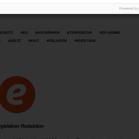
Powered by
SCHUTZ
EIS
AUFWÄRMEN
TEMPERATUR
EIS-KABINE
R
KÄLTE
KALT
EISLAUFEN
RIVER TRAIL
gieleben Redaktion