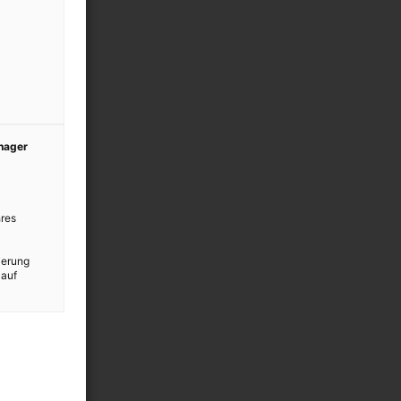
anager
res
ierung
 auf