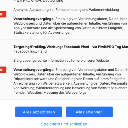
Piwik PRO GmbH, Deutschland
Anonyme Auswertung zur Fehlerbehebung und Weiterentwicklung
Verarbeitungsvorgänge:
Erhebung von Verbindungsdaten, Daten Ihres
Webbrowsers und Daten über die aufgerufenen Inhalte; Ausführung von
Analysesoftware und die Speicherung von Daten auf Ihrem Endgerät;
 sind durch die Schneezäune in den Bergen inspiriert. Allerdings
Statistikerstellung für Auswertungen.
eren, sondern als Schutz vor Kälte und als Passagen zum Spielen
und verwinkelt aneinander gereiht, dass verschiedene
Targeting/Profiling/Werbung: Facebook Pixel - via PiwikPRO Tag M
Facebook Inc., Irland
 Aufwärmen entstehen. Die Winkel laden aber auch zum
Zielgruppengerechte Information außerhalb unserer Website
Verarbeitungsvorgänge:
Erhebung von Verbindungsdaten und Daten ih
ero Emission Cities
Webbrowsers; Daten über die aufgerufenen Inhalte; Ausführung von
Drittanbietersoftware und Speicherung von Daten auf ihrem Endgerät;
e Architektur
Anreicherung von Werbenetzwerken; Auswertung der Daten; Personalis
von Werbung; Wiedererkennung und Bewerbung von Websitebesuchern
rechte Wald
fremden Websites, Messung des Werbeerfolgs
TWEET
Alles akzeptieren
Alles ablehnen
Speichern und schließen