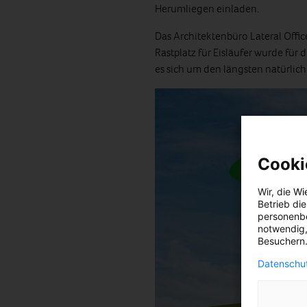
Herumliegen einladen.
Das Architektenbüro Lateral Offi
Rastplatz für Eisläufer wurde für 
es sich um den längsten natürlich
Cooki
Wir, die
Wi
Betrieb di
personenbe
notwendig,
Besuchern.
Datenschut