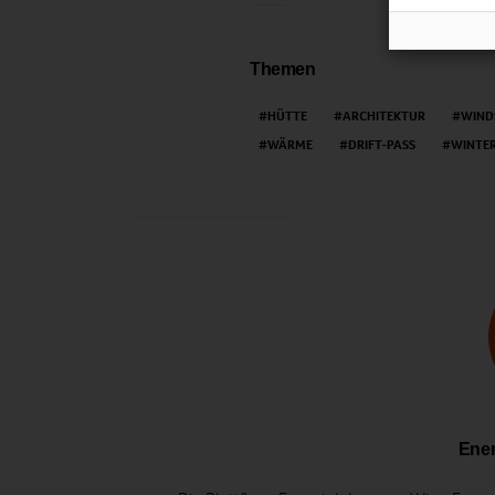
Themen
HÜTTE
ARCHITEKTUR
WIND
WÄRME
DRIFT-PASS
WINTE
Ener