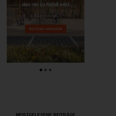
das nie zu Abfall wird
ent
6. AUGUST 2026
3.
BEITRAG ANSEHEN
BEIT
MEISTGELESENE BEITRÄGE