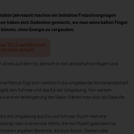
kalten Jahreszeit machen ein beliebtes Freizeitvergnügen
kten haben sich Gedanken gemacht, wo man seine kalten Finger
 könnte, ohne Energie zu vergeuden.
nuar 2013 veröffentlicht
icht mehr aktuell!
 direkt auf dem Eis, die sich in die Landschaft einfügen und
rgina Melnyk fügt sich nahtlos in die umgebende Winterlandschaft
piegelt den Schnee und das Eis der Umgebung. Von weitem
t wie eine Verlängerung der Natur. Nähert man sich als Eisläufer,
tiert die Umgebung aus Eis und Schnee. Durch mehrere
langt man in eine rote Höhle, die mit Plüsch gepolstert ist.
Inneren ergeben Bereiche, die zum Sitzen, Stehen oder