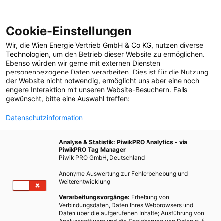
Cookie-Einstellungen
Wir, die
Wien Energie Vertrieb GmbH & Co KG
, nutzen diverse
ENERGIEPOLITIK
TECH
Technologien
, um den Betrieb dieser Website zu ermöglichen.
Ebenso würden wir gerne mit externen Diensten
Wasserkraft schonend
personenbezogene Daten verarbeiten. Dies ist für die Nutzung
der Website nicht notwendig, ermöglicht uns aber eine noch
engere Interaktion mit unseren Website-Besuchern. Falls
nutzen
gewünscht, bitte eine Auswahl treffen:
Datenschutzinformation
5. AUGUST 2016
12 MINUTEN LESEZEIT
Analyse & Statistik: PiwikPRO Analytics - via
PiwikPRO Tag Manager
Piwik PRO GmbH, Deutschland
Anonyme Auswertung zur Fehlerbehebung und
Weiterentwicklung
Verarbeitungsvorgänge:
Erhebung von
Verbindungsdaten, Daten Ihres Webbrowsers und
Daten über die aufgerufenen Inhalte; Ausführung von
Analysesoftware und die Speicherung von Daten auf