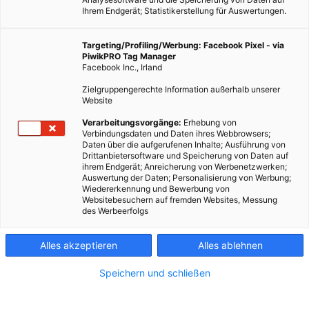
Ihrem Endgerät; Statistikerstellung für Auswertungen.
Targeting/Profiling/Werbung: Facebook Pixel - via
PiwikPRO Tag Manager
Facebook Inc., Irland
Zielgruppengerechte Information außerhalb unserer
Website
Verarbeitungsvorgänge:
Erhebung von
Verbindungsdaten und Daten ihres Webbrowsers;
Franz Zotlöterer hat Lösungen entwickelt, wie man einfach
Daten über die aufgerufenen Inhalte; Ausführung von
und effektiv erneuerbare Energie, besonders Wasserkraft,
Drittanbietersoftware und Speicherung von Daten auf
ihrem Endgerät; Anreicherung von Werbenetzwerken;
gewinnen kann.
Auswertung der Daten; Personalisierung von Werbung;
Wiedererkennung und Bewerbung von
Websitebesuchern auf fremden Websites, Messung
Dieser Artikel wurde am 5. August 2016 veröffentlicht
des Werbeerfolgs
und ist möglicherweise nicht mehr aktuell!
Alles akzeptieren
Alles ablehnen
Ich komme in der Früh zu Franz Zotlöterer nach Ober-
Grafendorf im Pielachtal, dem Chef-Entwickler und Kopf hinter
Speichern und schließen
Zotlöterer – Smart Energy Systems
. Er öffnet mir die Tür und
begleitet mich auf seine Terrasse, auf dem Tisch stehen Wasser