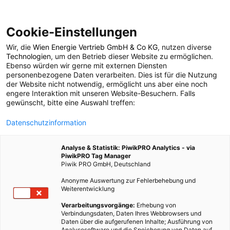
Cookie-Einstellungen
Wir, die
Wien Energie Vertrieb GmbH & Co KG
, nutzen diverse
Technologien
, um den Betrieb dieser Website zu ermöglichen.
Ebenso würden wir gerne mit externen Diensten
personenbezogene Daten verarbeiten. Dies ist für die Nutzung
der Website nicht notwendig, ermöglicht uns aber eine noch
engere Interaktion mit unseren Website-Besuchern. Falls
gewünscht, bitte eine Auswahl treffen:
Datenschutzinformation
Energieleben
Analyse & Statistik: PiwikPRO Analytics - via
PiwikPRO Tag Manager
Die Plattform Energieleben von Wien Energie beschäftigt sich
Piwik PRO GmbH, Deutschland
seit 2008 mit dem Thema Nachhaltigkeit. Erneuerbare Energie,
Anonyme Auswertung zur Fehlerbehebung und
grüne Architektur und technologische Trends liegen im Fokus
Weiterentwicklung
der Energieleben Redaktion. Lifestylethemen rund um Garten,
Verarbeitungsvorgänge:
Erhebung von
Mode und Ernährung runden das Angebot ab.
Verbindungsdaten, Daten Ihres Webbrowsers und
Daten über die aufgerufenen Inhalte; Ausführung von
583 BEITRÄGE
Analysesoftware und die Speicherung von Daten auf