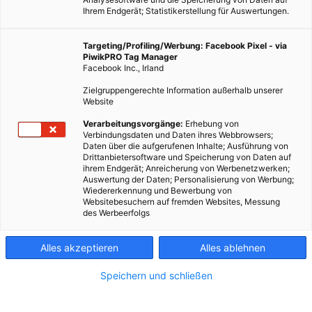
Ihrem Endgerät; Statistikerstellung für Auswertungen.
Targeting/Profiling/Werbung: Facebook Pixel - via
PiwikPRO Tag Manager
Facebook Inc., Irland
Zielgruppengerechte Information außerhalb unserer
Website
Verarbeitungsvorgänge:
Erhebung von
Verbindungsdaten und Daten ihres Webbrowsers;
Daten über die aufgerufenen Inhalte; Ausführung von
Drittanbietersoftware und Speicherung von Daten auf
ihrem Endgerät; Anreicherung von Werbenetzwerken;
Auswertung der Daten; Personalisierung von Werbung;
Wiedererkennung und Bewerbung von
Websitebesuchern auf fremden Websites, Messung
des Werbeerfolgs
Solarmodule halten viel länger, als viele glauben und eine
neue Langzeitstudie zeigt das jetzt besonders eindrucksvoll.
Alles akzeptieren
Alles ablehnen
Wie zuverlässig arbeiten Solarmodule nach Jahrzehnten im
Speichern und schließen
Einsatz? Eine neue
Untersuchung liefert darauf eine
bemerkenswert eindeutige Antwort
. Ein Forschungsteam hat
Module analysiert, die 25 Jahre lang unter intensiver