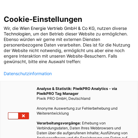
Cookie-Einstellungen
Wir, die
Wien Energie Vertrieb GmbH & Co KG
, nutzen diverse
TECH
Technologien
, um den Betrieb dieser Website zu ermöglichen.
Ebenso würden wir gerne mit externen Diensten
Solarmodule nach 25
personenbezogene Daten verarbeiten. Dies ist für die Nutzung
der Website nicht notwendig, ermöglicht uns aber eine noch
engere Interaktion mit unseren Website-Besuchern. Falls
Jahren: Neue Studie
gewünscht, bitte eine Auswahl treffen:
Datenschutzinformation
zeigt überraschend
Analyse & Statistik: PiwikPRO Analytics - via
hohe
PiwikPRO Tag Manager
Piwik PRO GmbH, Deutschland
Leistungsstabilität
Anonyme Auswertung zur Fehlerbehebung und
Weiterentwicklung
Verarbeitungsvorgänge:
Erhebung von
29. JUNI 2026
3 MINUTEN LESEZEIT
Verbindungsdaten, Daten Ihres Webbrowsers und
Daten über die aufgerufenen Inhalte; Ausführung von
Analysesoftware und die Speicherung von Daten auf