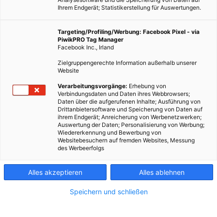
Die Freude am Selbermachen darf wieder entdeckt werden!
Ihrem Endgerät; Statistikerstellung für Auswertungen.
Targeting/Profiling/Werbung: Facebook Pixel - via
PiwikPRO Tag Manager
4 BEITRÄGE
Facebook Inc., Irland
Zielgruppengerechte Information außerhalb unserer
Website
Verarbeitungsvorgänge:
Erhebung von
Verbindungsdaten und Daten ihres Webbrowsers;
Daten über die aufgerufenen Inhalte; Ausführung von
Drittanbietersoftware und Speicherung von Daten auf
ihrem Endgerät; Anreicherung von Werbenetzwerken;
Auswertung der Daten; Personalisierung von Werbung;
Wiedererkennung und Bewerbung von
Websitebesuchern auf fremden Websites, Messung
des Werbeerfolgs
Alles akzeptieren
Alles ablehnen
Speichern und schließen