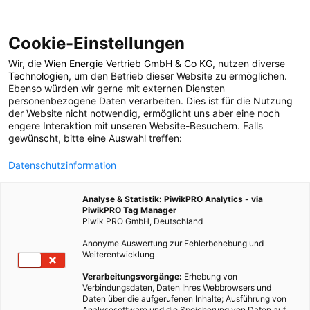
Cookie-Einstellungen
Wir, die
Wien Energie Vertrieb GmbH & Co KG
, nutzen diverse
Technologien
, um den Betrieb dieser Website zu ermöglichen.
Ebenso würden wir gerne mit externen Diensten
personenbezogene Daten verarbeiten. Dies ist für die Nutzung
der Website nicht notwendig, ermöglicht uns aber eine noch
engere Interaktion mit unseren Website-Besuchern. Falls
gewünscht, bitte eine Auswahl treffen:
Datenschutzinformation
Doris Kern
Analyse & Statistik: PiwikPRO Analytics - via
PiwikPRO Tag Manager
Doris Kern ist Autorin und Bloggerin, welche ihre Leser
Piwik PRO GmbH, Deutschland
mitnimmt die Wunder der Natur zu entdecken. Die Liebe zur
Anonyme Auswertung zur Fehlerbehebung und
Natur und vor allem zu den Kräutern zeigt sie in wöchentlich
Weiterentwicklung
neuen Rezepten auf ihrem Blog Mit Liebe gemacht. Alte
Verarbeitungsvorgänge:
Erhebung von
Hausmittel werden neu interpretiert, feine Naturkosmetik wird
Verbindungsdaten, Daten Ihres Webbrowsers und
Daten über die aufgerufenen Inhalte; Ausführung von
selbst gerührt oder leckere Gaumenfreuden werden gekocht.
Analysesoftware und die Speicherung von Daten auf