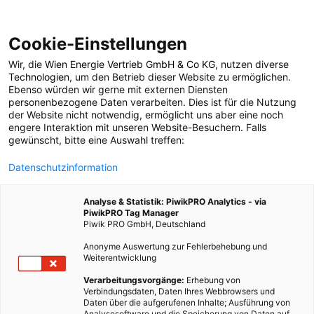
Cookie-Einstellungen
Wir, die
Wien Energie Vertrieb GmbH & Co KG
, nutzen diverse
ARCHITEKTUR
Technologien
, um den Betrieb dieser Website zu ermöglichen.
Ebenso würden wir gerne mit externen Diensten
Barcode 1 –
personenbezogene Daten verarbeiten. Dies ist für die Nutzung
der Website nicht notwendig, ermöglicht uns aber eine noch
engere Interaktion mit unseren Website-Besuchern. Falls
Sonnenstrom für
gewünscht, bitte eine Auswahl treffen:
Datenschutzinformation
MedUni und
Analyse & Statistik: PiwikPRO Analytics - via
Uniklinikum
PiwikPRO Tag Manager
Piwik PRO GmbH, Deutschland
Anonyme Auswertung zur Fehlerbehebung und
14. AUGUST 2024
2 MINUTEN LESEZEIT
Weiterentwicklung
Verarbeitungsvorgänge:
Erhebung von
Verbindungsdaten, Daten Ihres Webbrowsers und
Daten über die aufgerufenen Inhalte; Ausführung von
Analysesoftware und die Speicherung von Daten auf