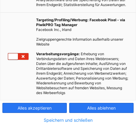
Ihrem Endgerät; Statistikerstellung für Auswertungen.
Targeting/Profiling/Werbung: Facebook Pixel - via
PiwikPRO Tag Manager
Facebook Inc., Irland
Zielgruppengerechte Information außerhalb unserer
Website
Verarbeitungsvorgänge:
Erhebung von
Verbindungsdaten und Daten ihres Webbrowsers;
Daten über die aufgerufenen Inhalte; Ausführung von
Drittanbietersoftware und Speicherung von Daten auf
ihrem Endgerät; Anreicherung von Werbenetzwerken;
Auswertung der Daten; Personalisierung von Werbung;
Wiedererkennung und Bewerbung von
Websitebesuchern auf fremden Websites, Messung
Die Südfassade des Büroturms am Gelände des AKH wird mit
des Werbeerfolgs
einer zwölf Tonnen schweren, vertikalen Photovoltaik-
Anlage ausgestattet.
Alles akzeptieren
Alles ablehnen
Speichern und schließen
Dieser Artikel wurde am 14. August 2024 veröffentlicht
und ist möglicherweise nicht mehr aktuell!