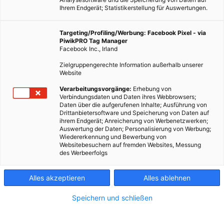
Ihrem Endgerät; Statistikerstellung für Auswertungen.
Targeting/Profiling/Werbung: Facebook Pixel - via
PiwikPRO Tag Manager
Facebook Inc., Irland
Zielgruppengerechte Information außerhalb unserer
Website
Verarbeitungsvorgänge:
Erhebung von
Könnte die Forschung von Dr. Aaron Thornton ein Segen für das Bier
Verbindungsdaten und Daten ihres Webbrowsers;
Daten über die aufgerufenen Inhalte; Ausführung von
sein? Fotocredit: © CSIRO
Drittanbietersoftware und Speicherung von Daten auf
ihrem Endgerät; Anreicherung von Werbenetzwerken;
Auswertung der Daten; Personalisierung von Werbung;
Wiedererkennung und Bewerbung von
Eine neue Technologie aus Australien könnte eine Art von
Websitebesuchern auf fremden Websites, Messung
CO2 Recycling möglich machen. Was das mit Biertrinken zu
des Werbeerfolgs
tun hat und wie genau es zu verstehen ist, könnt ihr hier
nachlesen.
Alles akzeptieren
Alles ablehnen
Speichern und schließen
Dieser Artikel wurde am 25. Mai 2020 veröffentlicht
und ist möglicherweise nicht mehr aktuell!