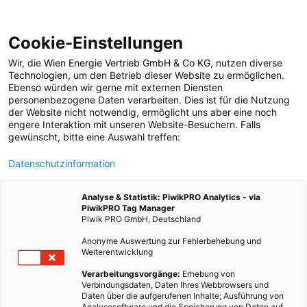
Cookie-Einstellungen
Wir, die
Wien Energie Vertrieb GmbH & Co KG
, nutzen diverse
TECH
Technologien
, um den Betrieb dieser Website zu ermöglichen.
Ebenso würden wir gerne mit externen Diensten
Biertrinken gegen die
personenbezogene Daten verarbeiten. Dies ist für die Nutzung
der Website nicht notwendig, ermöglicht uns aber eine noch
engere Interaktion mit unseren Website-Besuchern. Falls
Erderwärmung?
gewünscht, bitte eine Auswahl treffen:
Datenschutzinformation
25. MAI 2020
3 MINUTEN LESEZEIT
Analyse & Statistik: PiwikPRO Analytics - via
PiwikPRO Tag Manager
Piwik PRO GmbH, Deutschland
Anonyme Auswertung zur Fehlerbehebung und
Weiterentwicklung
Verarbeitungsvorgänge:
Erhebung von
Verbindungsdaten, Daten Ihres Webbrowsers und
Daten über die aufgerufenen Inhalte; Ausführung von
Analysesoftware und die Speicherung von Daten auf