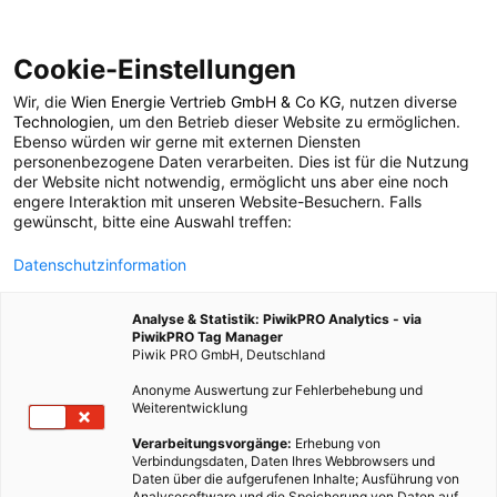
Cookie-Einstellungen
Wir, die
Wien Energie Vertrieb GmbH & Co KG
, nutzen diverse
TECH
Technologien
, um den Betrieb dieser Website zu ermöglichen.
Ebenso würden wir gerne mit externen Diensten
Das Auge als Vorbild
personenbezogene Daten verarbeiten. Dies ist für die Nutzung
der Website nicht notwendig, ermöglicht uns aber eine noch
engere Interaktion mit unseren Website-Besuchern. Falls
für Solarzellen
gewünscht, bitte eine Auswahl treffen:
Datenschutzinformation
24. MÄRZ 2015
2 MINUTEN LESEZEIT
Analyse & Statistik: PiwikPRO Analytics - via
PiwikPRO Tag Manager
Piwik PRO GmbH, Deutschland
Anonyme Auswertung zur Fehlerbehebung und
Weiterentwicklung
Verarbeitungsvorgänge:
Erhebung von
Verbindungsdaten, Daten Ihres Webbrowsers und
Daten über die aufgerufenen Inhalte; Ausführung von
Analysesoftware und die Speicherung von Daten auf