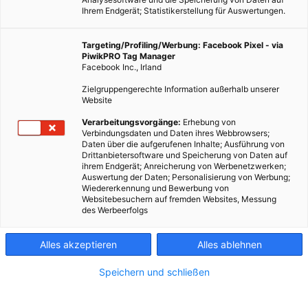
Ihrem Endgerät; Statistikerstellung für Auswertungen.
Targeting/Profiling/Werbung: Facebook Pixel - via
PiwikPRO Tag Manager
Facebook Inc., Irland
Zielgruppengerechte Information außerhalb unserer
Website
Verarbeitungsvorgänge:
Erhebung von
Verbindungsdaten und Daten ihres Webbrowsers;
Daten über die aufgerufenen Inhalte; Ausführung von
Drittanbietersoftware und Speicherung von Daten auf
ihrem Endgerät; Anreicherung von Werbenetzwerken;
Auswertung der Daten; Personalisierung von Werbung;
Wiedererkennung und Bewerbung von
Websitebesuchern auf fremden Websites, Messung
des Werbeerfolgs
Struktur im Säugetierauge als Vorlage zur
Alles akzeptieren
Alles ablehnen
Effizienzsteigerung von Solarzellen.
Speichern und schließen
Dieser Artikel wurde am 24. März 2015 veröffentlicht
und ist möglicherweise nicht mehr aktuell!