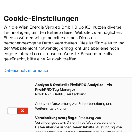
Cookie-Einstellungen
Wir, die
Wien Energie Vertrieb GmbH & Co KG
, nutzen diverse
ERNÄHRUNG
Technologien
, um den Betrieb dieser Website zu ermöglichen.
Ebenso würden wir gerne mit externen Diensten
Dein Gemüse hat Jet-
personenbezogene Daten verarbeiten. Dies ist für die Nutzung
der Website nicht notwendig, ermöglicht uns aber eine noch
engere Interaktion mit unseren Website-Besuchern. Falls
Lag
gewünscht, bitte eine Auswahl treffen:
Datenschutzinformation
23. AUGUST 2013
2 MINUTEN LESEZEIT
Analyse & Statistik: PiwikPRO Analytics - via
PiwikPRO Tag Manager
Piwik PRO GmbH, Deutschland
Anonyme Auswertung zur Fehlerbehebung und
Weiterentwicklung
Verarbeitungsvorgänge:
Erhebung von
Verbindungsdaten, Daten Ihres Webbrowsers und
Daten über die aufgerufenen Inhalte; Ausführung von
Analysesoftware und die Speicherung von Daten auf