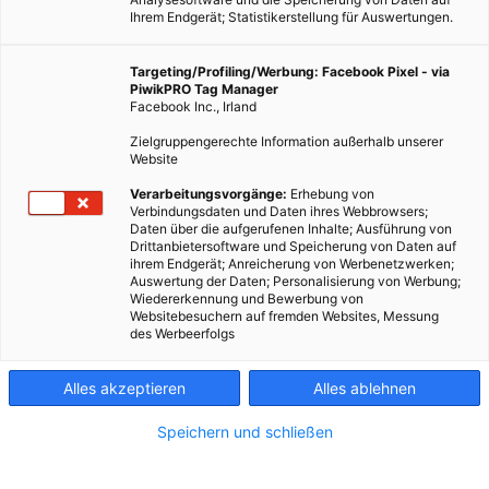
Ihrem Endgerät; Statistikerstellung für Auswertungen.
Targeting/Profiling/Werbung: Facebook Pixel - via
PiwikPRO Tag Manager
Facebook Inc., Irland
Zielgruppengerechte Information außerhalb unserer
Website
Verarbeitungsvorgänge:
Erhebung von
Verbindungsdaten und Daten ihres Webbrowsers;
Daten über die aufgerufenen Inhalte; Ausführung von
Drittanbietersoftware und Speicherung von Daten auf
Der Nährstoffgehalt von Gemüse ändert sich selbst nach der
ihrem Endgerät; Anreicherung von Werbenetzwerken;
Auswertung der Daten; Personalisierung von Werbung;
Ernte, wenn man es weiter einem regelmäßigen Lichtwechsel
Wiedererkennung und Bewerbung von
aussetzt.
Websitebesuchern auf fremden Websites, Messung
des Werbeerfolgs
Dieser Artikel wurde am 23. August 2013 veröffentlicht
und ist möglicherweise nicht mehr aktuell!
Alles akzeptieren
Alles ablehnen
Speichern und schließen
Gemüse ist gesund. Das weiß jeder. Selten denkt man aber
daran, dass jedes Gemüse noch eine lebende Pflanze ist, wenn
man es im Supermarkt kauft und zu Hause im Dunkel der