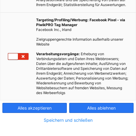
Ihrem Endgerät; Statistikerstellung für Auswertungen.
Targeting/Profiling/Werbung: Facebook Pixel - via
PiwikPRO Tag Manager
Facebook Inc., Irland
Der Fahrzeughersteller Volvo geht 2022 mit E-Trucks in
Zielgruppengerechte Information außerhalb unserer
Serienproduktion.
Website
Verarbeitungsvorgänge:
Erhebung von
Dieser Artikel wurde am 8. Februar 2021 veröffentlicht
Verbindungsdaten und Daten ihres Webbrowsers;
und ist möglicherweise nicht mehr aktuell!
Daten über die aufgerufenen Inhalte; Ausführung von
Drittanbietersoftware und Speicherung von Daten auf
ihrem Endgerät; Anreicherung von Werbenetzwerken;
Schon bald kann man in Europa elektrische Lastkraftwägen
Auswertung der Daten; Personalisierung von Werbung;
von Volvo bestellen. Die Produktion erster E-LKWs hat bereits
Wiedererkennung und Bewerbung von
Websitebesuchern auf fremden Websites, Messung
begonnen, ab nächstem Jahr dann sollen elektrische Versionen
des Werbeerfolgs
der Modelle FH, FM und FMX in Serie produziert werden. Diese
Modelle sind für regionale Transporte, Baustellenverkehr und
Alles akzeptieren
Alles ablehnen
Transporte im städtischen Umfeld geeignet. Laut eigener
Aussage ist Volvo damit das erste Unternehmen, das ein
Speichern und schließen
komplettes Modellprogramm an E-LKWs produziert.