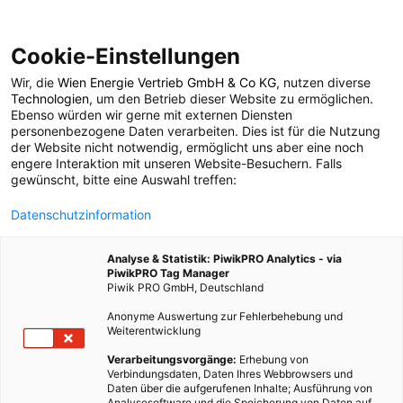
Cookie-Einstellungen
Wir, die
Wien Energie Vertrieb GmbH & Co KG
, nutzen diverse
MOBILITÄT
Technologien
, um den Betrieb dieser Website zu ermöglichen.
Ebenso würden wir gerne mit externen Diensten
E-LKWs von Volvo
personenbezogene Daten verarbeiten. Dies ist für die Nutzung
der Website nicht notwendig, ermöglicht uns aber eine noch
engere Interaktion mit unseren Website-Besuchern. Falls
gewünscht, bitte eine Auswahl treffen:
8. FEBRUAR 2021
2 MINUTEN LESEZEIT
Datenschutzinformation
Analyse & Statistik: PiwikPRO Analytics - via
PiwikPRO Tag Manager
Piwik PRO GmbH, Deutschland
Anonyme Auswertung zur Fehlerbehebung und
Weiterentwicklung
Verarbeitungsvorgänge:
Erhebung von
Verbindungsdaten, Daten Ihres Webbrowsers und
Daten über die aufgerufenen Inhalte; Ausführung von
Analysesoftware und die Speicherung von Daten auf