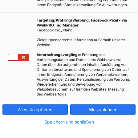
Ihrem Endgerät; Statistikerstellung für Auswertungen.
Targeting/Profiling/Werbung: Facebook Pixel - via
PiwikPRO Tag Manager
Facebook Inc., Irland
Ein “Best of” der aktuellen Pressberichte. Mit Neuigkeiten
Zielgruppengerechte Information außerhalb unserer
und Hintergründen zu drahtlosem Laden, reuelosem Sitzen,
Website
furchtlosem Leben – und mehr von dem, was dieser Tage
Verarbeitungsvorgänge:
Erhebung von
Schlagzeilen machte.
Verbindungsdaten und Daten ihres Webbrowsers;
Daten über die aufgerufenen Inhalte; Ausführung von
Drittanbietersoftware und Speicherung von Daten auf
ihrem Endgerät; Anreicherung von Werbenetzwerken;
Dieser Artikel wurde am 11. Dezember 2013 veröffentlicht
Auswertung der Daten; Personalisierung von Werbung;
und ist möglicherweise nicht mehr aktuell!
Wiedererkennung und Bewerbung von
Websitebesuchern auf fremden Websites, Messung
des Werbeerfolgs
Auf Abgas sitzen: Chemieriese präsentiert Schaumstoff aus
CO2
Alles akzeptieren
Alles ablehnen
Auf der Kunststoffmesse K2013 präsentierte Bayer einen
Schaumstoffwürfel, der teilweise aus Kraftwerksabgas-CO2
Speichern und schließen
besteht. Polstern wir demnächst mit solchen Bio-Kunststoffen
unsere Sessel?
Mehr lesen