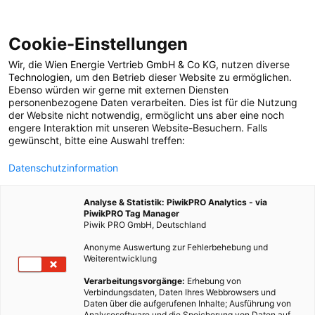
Cookie-Einstellungen
Wir, die
Wien Energie Vertrieb GmbH & Co KG
, nutzen diverse
ENERGIEPOLITIK
Technologien
, um den Betrieb dieser Website zu ermöglichen.
Ebenso würden wir gerne mit externen Diensten
Energieleben Wochen-
personenbezogene Daten verarbeiten. Dies ist für die Nutzung
der Website nicht notwendig, ermöglicht uns aber eine noch
engere Interaktion mit unseren Website-Besuchern. Falls
Update
gewünscht, bitte eine Auswahl treffen:
Datenschutzinformation
11. DEZEMBER 2013
1 MINUTE LESEZEIT
Analyse & Statistik: PiwikPRO Analytics - via
PiwikPRO Tag Manager
Piwik PRO GmbH, Deutschland
Anonyme Auswertung zur Fehlerbehebung und
Weiterentwicklung
Verarbeitungsvorgänge:
Erhebung von
Verbindungsdaten, Daten Ihres Webbrowsers und
Daten über die aufgerufenen Inhalte; Ausführung von
Analysesoftware und die Speicherung von Daten auf