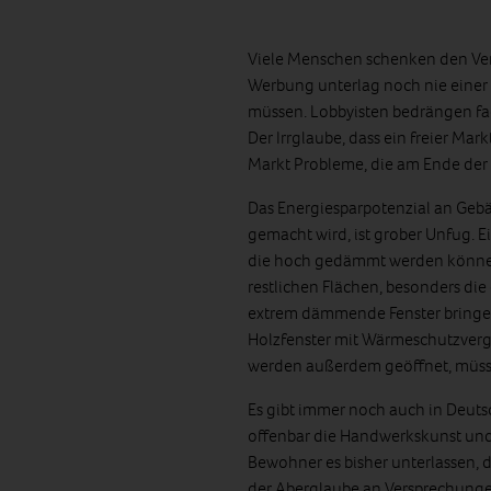
Viele Menschen schenken den Ver
Werbung unterlag noch nie einer 
müssen. Lobbyisten bedrängen fac
Der Irrglaube, dass ein freier Mar
Markt Probleme, die am Ende der
Das Energiesparpotenzial an Gebäu
gemacht wird, ist grober Unfug. E
die hoch gedämmt werden können un
restlichen Flächen, besonders di
extrem dämmende Fenster bringe
Holzfenster mit Wärmeschutzvergl
werden außerdem geöffnet, müss
Es gibt immer noch auch in Deutsc
offenbar die Handwerkskunst und
Bewohner es bisher unterlassen, 
der Aberglaube an Versprechungen