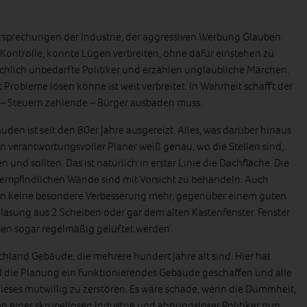
sprechungen der Industrie, der aggressiven Werbung Glauben.
Kontrolle, konnte Lügen verbreiten, ohne dafür einstehen zu
hlich unbedarfte Politiker und erzählen unglaubliche Märchen.
kt Probleme lösen könne ist weit verbreitet. In Wahrheit schafft der
 – Steuern zahlende – Bürger ausbaden muss.
den ist seit den 80er Jahre ausgereizt. Alles, was darüber hinaus
in verantwortungsvoller Planer weiß genau, wo die Stellen sind,
d sollten. Das ist natürlich in erster Linie die Dachfläche. Die
e empfindlichen Wände sind mit Vorsicht zu behandeln. Auch
n keine besondere Verbesserung mehr, gegenüber einem guten
asung aus 2 Scheiben oder gar dem alten Kastenfenster. Fenster
en sogar regelmäßig gelüftet werden.
hland Gebäude, die mehrere hundert Jahre alt sind. Hier hat
 die Planung ein funktionierendes Gebäude geschaffen und alle
dieses mutwillig zu zerstören. Es wäre schade, wenn die Dummheit,
 einer skrupellosen Industrie und ahnungsloser Politiker nun