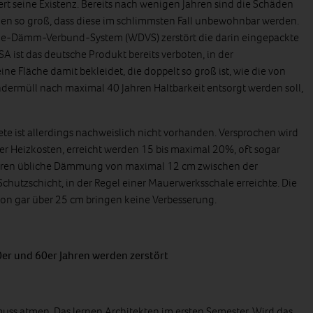
iert seine Existenz. Bereits nach wenigen Jahren sind die Schäden
 so groß, dass diese im schlimmsten Fall unbewohnbar werden.
e-Dämm-Verbund-System (WDVS) zerstört die darin eingepackte
A ist das deutsche Produkt bereits verboten, in der
ne Fläche damit bekleidet, die doppelt so groß ist, wie die von
ermüll nach maximal 40 Jahren Haltbarkeit entsorgt werden soll,
 ist allerdings nachweislich nicht vorhanden. Versprochen wird
er Heizkosten, erreicht werden 15 bis maximal 20%, oft sogar
 Jahren übliche Dämmung von maximal 12 cm zwischen der
chutzschicht, in der Regel einer Mauerwerksschale erreichte. Die
n gar über 25 cm bringen keine Verbesserung.
er und 60er Jahren werden zerstört
uss atmen. Das lernen Architekten im ersten Semester. Wird das