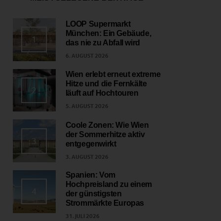
LOOP Supermarkt
München: Ein Gebäude,
1
das nie zu Abfall wird
6. AUGUST 2026
Wien erlebt erneut extreme
Hitze und die Fernkälte
2
läuft auf Hochtouren
5. AUGUST 2026
Coole Zonen: Wie Wien
der Sommerhitze aktiv
3
entgegenwirkt
3. AUGUST 2026
Spanien: Vom
Hochpreisland zu einem
4
der günstigsten
Strommärkte Europas
31. JULI 2026