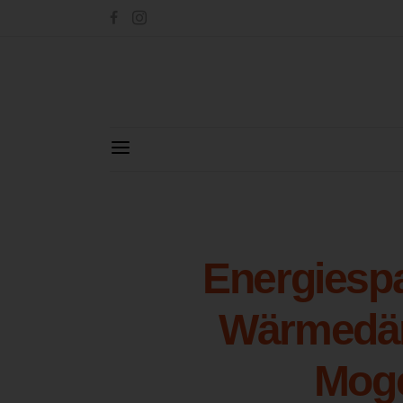
Energiesp
Wärmedäm
Mog