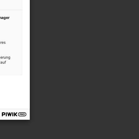
anager
res
ierung
 auf