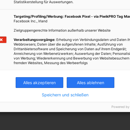
Statistikerstellung für Auswertungen.
ne Schicht auf den WDVS-Fassaden – es haben sich Algen
erstörung von außen. Die Hersteller der Schutzschichten aus
Targeting/Profiling/Werbung: Facebook Pixel - via PiwikPRO Tag M
putzen oder Kunststoffplatten, die Mauerwerk imitieren bieten
Facebook Inc., Irland
rstören sollen, aber auch diese nutzen nichts. Regenwasser wäscht
Zielgruppengerechte Information außerhalb unserer Website
ült es schließlich in das Grundwasser. Nach ein paar Jahren ist die
f der Killeralgen, es grünt wieder auf den ungeschützten Flächen.
Verarbeitungsvorgänge:
Erhebung von Verbindungsdaten und Daten ih
Webbrowsers; Daten über die aufgerufenen Inhalte; Ausführung von
im schlimmsten Fall sogar das Grundwasser vergiftet.
Drittanbietersoftware und Speicherung von Daten auf ihrem Endgerät;
Anreicherung von Werbenetzwerken; Auswertung der Daten; Personalis
en sind Schadensbilder zu sehen, die junge Architekten sich
von Werbung; Wiedererkennung und Bewerbung von Websitebesuchern
fremden Websites, Messung des Werbeerfolgs
öllig zerfressene Holzkonstruktionen, aufgelöste Putz- und
uflösende Mauerziegel können nach wenigen Jahren hinter der
r den manchmal substanziellen Schaden aufkommt ist unklar. Die
Alles akzeptieren
Alles ablehnen
e diese Maßnahmen fordern und fördern haften jedenfalls nicht. Die
kten und Handwerker geschoben, die entweder falsch geplant
Speichern und schließen
ben sollen.
Powered by