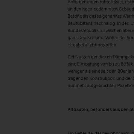
Anforderungen Folge leistet, risk
an den hoch gedämmten Gebäuden
Besonders das so genannte Wärm
Bausubstanz nachhaltig. In den US
Bundesrepublik inzwischen aber ei
ganz Deutschland. Wohin der Sond
ist dabei allerdings offen.
Der Nutzen der dicken Dämmpakete
eine Einsparung von bis zu 80% d
weniger, als eine seit den 80er
tragenden Konstruktion und der S
nunmehr aufgebrachten Pakete vo
Altbauten, besonders aus den 50
Ein Gebäude, das bewohnt wird, m