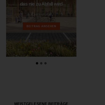
das nie zu Abfall wird
ent
6. AUGUST 2026
3.
BEITRAG ANSEHEN
BEIT
MEISTGELESENE BEITRÄGE