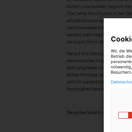
Atmen unterbunden, beginnt das
70er Jahre. Feuchtigkeit in der
schließlich auch das Mauerwerk od
Hartschaumdämmung kann nach e
werden, oder liegt Zentnerschwer
Cooki
der ärgste Feind des Architekten, 
Wir, die
Wi
Die auf alte Gebäude außen aufg
Betrieb di
mechanischen Angriffen – ausgese
personenbe
notwendig,
dicht angesehen werden, jede Sto
Besuchern.
dichte Montage ist nur theoretisc
wirklich wasserdichte Ausführun
Datenschut
Feuchtigkeit lässt dann sofort S
Die grüne Schicht auf den Fassad