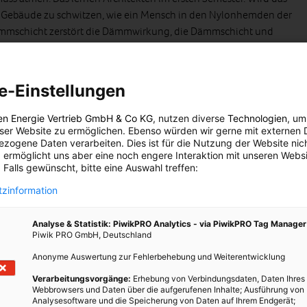
 Gebäude zu schwitzen, wie ein Mensch in den Nylonhemden der
 Dämmschicht zerstört die Dämmwirkung, die Dämmschicht und
er den Putz. Selbst die als völlig wasserdicht angepriesene
twa zehn Jahren von den Montagedübeln nicht mehr gehalten
 auf dem Flachdach, vollgesogen mit Wasser. Wasser ist nun mal
e-Einstellungen
weil es das Gebäude langsam aber sicher zerstört.
en Energie Vertrieb GmbH & Co KG
, nutzen diverse
Technologien
, um
ebrachten Dämmplatten sind besonders stark der Witterung – und
eser Website zu ermöglichen. Ebenso würden wir gerne mit externen 
tzt. Die darauf aufgetragenen Schutzschichten müssen als nicht
zogene Daten verarbeiten. Dies ist für die Nutzung der Website nic
 ermöglicht uns aber eine noch engere Interaktion mit unseren Websi
ßfuge ist eine Einladung für Wasser einzudringen. Eine rundum
 Falls gewünscht, bitte eine Auswahl treffen:
h möglich, die Praxis zeigt das Gegenteil. Außerdem wäre eine
g eben genau das Pendant zu dem Nyltest-Hemd. Innere
zinformation
chimmel entstehen, das Gebäude ist nicht mehr bewohnbar.
Analyse & Statistik: PiwikPRO Analytics - via PiwikPRO Tag Manager
Piwik PRO GmbH, Deutschland
Anonyme Auswertung zur Fehlerbehebung und Weiterentwicklung
en ist keine Patina
Verarbeitungsvorgänge:
Erhebung von Verbindungsdaten, Daten Ihres
Webbrowsers und Daten über die aufgerufenen Inhalte; Ausführung von
Analysesoftware und die Speicherung von Daten auf Ihrem Endgerät;