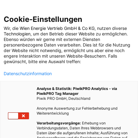
Cookie-Einstellungen
Wir, die
Wien Energie Vertrieb GmbH & Co KG
, nutzen diverse
LEBEN
Technologien
, um den Betrieb dieser Website zu ermöglichen.
Ebenso würden wir gerne mit externen Diensten
Erntezeit in der Stadt
personenbezogene Daten verarbeiten. Dies ist für die Nutzung
der Website nicht notwendig, ermöglicht uns aber eine noch
engere Interaktion mit unseren Website-Besuchern. Falls
gewünscht, bitte eine Auswahl treffen:
23. SEPTEMBER 2019
3 MINUTEN LESEZEIT
Datenschutzinformation
Analyse & Statistik: PiwikPRO Analytics - via
PiwikPRO Tag Manager
Piwik PRO GmbH, Deutschland
Anonyme Auswertung zur Fehlerbehebung und
Weiterentwicklung
Verarbeitungsvorgänge:
Erhebung von
Verbindungsdaten, Daten Ihres Webbrowsers und
Daten über die aufgerufenen Inhalte; Ausführung von
Analysesoftware und die Speicherung von Daten auf