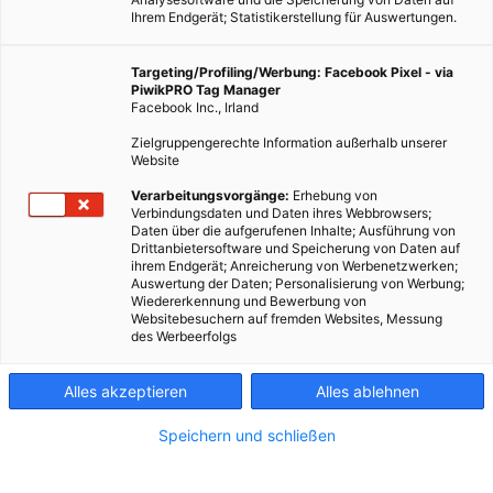
Ihrem Endgerät; Statistikerstellung für Auswertungen.
Targeting/Profiling/Werbung: Facebook Pixel - via
PiwikPRO Tag Manager
Facebook Inc., Irland
Hagebutten sammeln in der Stadt / Fotocredit: Pia Minixhofer
Zielgruppengerechte Information außerhalb unserer
Website
Mit mundraub.org auf der Suche nach Obst und Nüssen in
Verarbeitungsvorgänge:
Erhebung von
Verbindungsdaten und Daten ihres Webbrowsers;
der Stadt.
Daten über die aufgerufenen Inhalte; Ausführung von
Drittanbietersoftware und Speicherung von Daten auf
ihrem Endgerät; Anreicherung von Werbenetzwerken;
Dieser Artikel wurde am 23. September 2019
Auswertung der Daten; Personalisierung von Werbung;
veröffentlicht
Wiedererkennung und Bewerbung von
und ist möglicherweise nicht mehr aktuell!
Websitebesuchern auf fremden Websites, Messung
des Werbeerfolgs
Die Blätter verfärben sich, die Luft wird kühler und die Obst-
und Nussbäume sind voller reifer Früchte. Auf den Märkten
Alles akzeptieren
Alles ablehnen
quillen die Obststände über und es stellt sich dir Frage: Kann
Speichern und schließen
man auch in der Stadt ohne eigenem Garten auch Obst ernten?
Die Antwort ist ganz klar: ja, man kann. Dank
mundraub.org