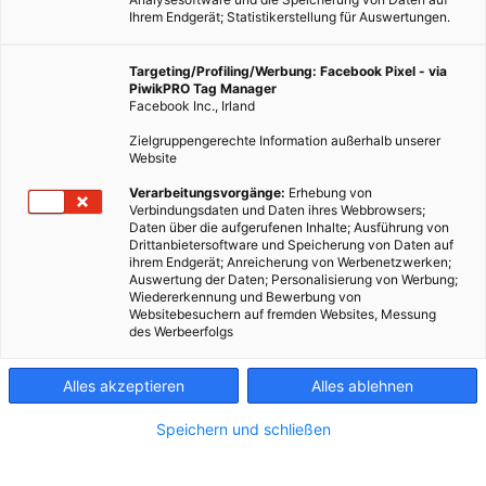
Ihrem Endgerät; Statistikerstellung für Auswertungen.
Targeting/Profiling/Werbung: Facebook Pixel - via
PiwikPRO Tag Manager
Facebook Inc., Irland
Zielgruppengerechte Information außerhalb unserer
Website
Verarbeitungsvorgänge:
Erhebung von
Verbindungsdaten und Daten ihres Webbrowsers;
Daten über die aufgerufenen Inhalte; Ausführung von
Ein „Arbeitsplan“ der EU-Kommission sieht Neuerungen in
Drittanbietersoftware und Speicherung von Daten auf
ihrem Endgerät; Anreicherung von Werbenetzwerken;
Sachen Ökodesign-Richtlinie vor. Die Kommission hat dem
Auswertung der Daten; Personalisierung von Werbung;
Rat abseits der Öffentlichkeit ihre Ideen vorgestellt.
Wiedererkennung und Bewerbung von
Websitebesuchern auf fremden Websites, Messung
des Werbeerfolgs
Dieser Artikel wurde am 24. Januar 2013 veröffentlicht
und ist möglicherweise nicht mehr aktuell!
Alles akzeptieren
Alles ablehnen
Eine „Prioritätenliste“ in den Plänen sieht strikte
Speichern und schließen
Produktvorschriften – vergleichbar mit den Vorgaben, die das
Aus für die Glühbirne eingeläutet haben – für sieben