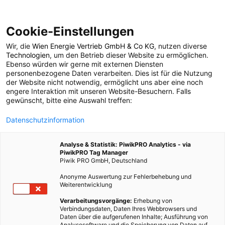
Cookie-Einstellungen
Wir, die
Wien Energie Vertrieb GmbH & Co KG
, nutzen diverse
ENERGIEPOLITIK
Technologien
, um den Betrieb dieser Website zu ermöglichen.
Ebenso würden wir gerne mit externen Diensten
EU-Ökodesign: Die
personenbezogene Daten verarbeiten. Dies ist für die Nutzung
der Website nicht notwendig, ermöglicht uns aber eine noch
engere Interaktion mit unseren Website-Besuchern. Falls
Glühbirne war nur der
gewünscht, bitte eine Auswahl treffen:
Datenschutzinformation
Anfang
Analyse & Statistik: PiwikPRO Analytics - via
PiwikPRO Tag Manager
24. JANUAR 2013
2 MINUTEN LESEZEIT
Piwik PRO GmbH, Deutschland
Anonyme Auswertung zur Fehlerbehebung und
Weiterentwicklung
Verarbeitungsvorgänge:
Erhebung von
Verbindungsdaten, Daten Ihres Webbrowsers und
Daten über die aufgerufenen Inhalte; Ausführung von
Analysesoftware und die Speicherung von Daten auf