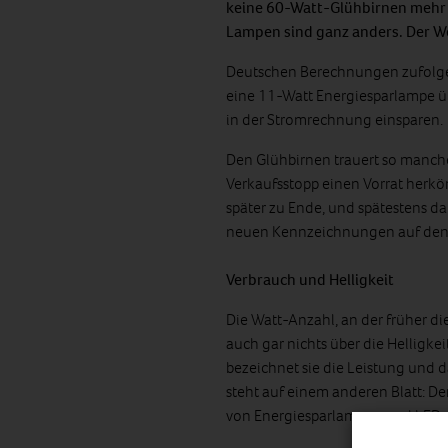
keine 60-Watt-Glühbirnen mehr 
Lampen sind ganz anders. Der We
Deutschen Berechnungen zufolge
eine 11-Watt Energiesparlampe ü
in der Stromrechnung einsparen.
Den Glühbirnen trauert so manch
Verkaufsstopp einen Vorrat herkö
später zu Ende, und spätestens 
neuen Kennzeichnungen auf den
Verbrauch und Helligkeit
Die Watt-Anzahl, an der früher di
auch gar nichts über die Helligke
bezeichnet sie die Leistung und d
steht auf einem anderen Blatt: De
von Energiesparlampen und LEDs b