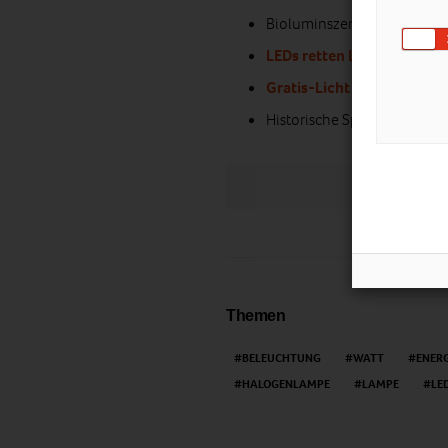
Bioluminszenz:
Licht aus B
LEDs retten Leben
Gratis-Licht
für Manilas S
Historische Spotscheinwerf
LIKE
Themen
BELEUCHTUNG
WATT
ENER
HALOGENLAMPE
LAMPE
LE