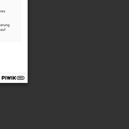
res
ierung
 auf