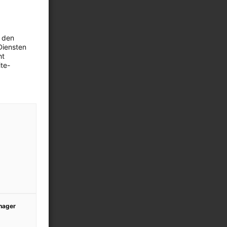
 den
Diensten
ht
te-
anager