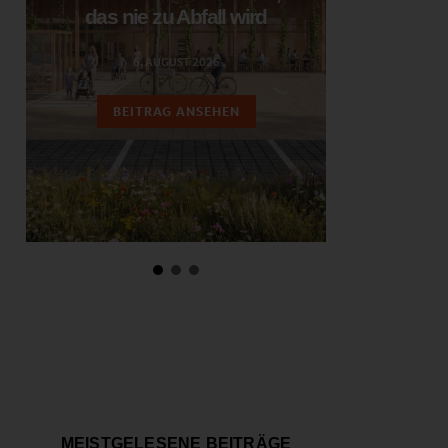
das nie zu Abfall wird
ent
6. AUGUST 2026
3.
BEITRAG ANSEHEN
BEIT
MEISTGELESENE BEITRÄGE