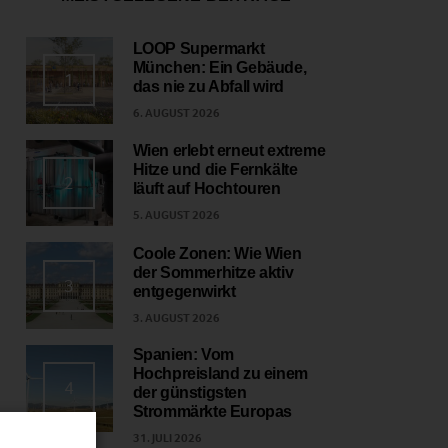
LOOP Supermarkt
München: Ein Gebäude,
1
das nie zu Abfall wird
6. AUGUST 2026
Wien erlebt erneut extreme
Hitze und die Fernkälte
2
läuft auf Hochtouren
5. AUGUST 2026
Coole Zonen: Wie Wien
der Sommerhitze aktiv
3
entgegenwirkt
3. AUGUST 2026
Spanien: Vom
Hochpreisland zu einem
4
der günstigsten
Strommärkte Europas
31. JULI 2026