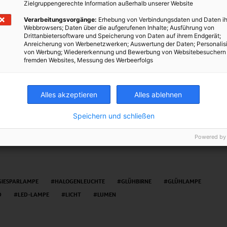
Zielgruppengerechte Information außerhalb unserer Website
akterien
Verarbeitungsvorgänge:
Erhebung von Verbindungsdaten und Daten ih
Webbrowsers; Daten über die aufgerufenen Inhalte; Ausführung von
Drittanbietersoftware und Speicherung von Daten auf ihrem Endgerät;
lums
Anreicherung von Werbenetzwerken; Auswertung der Daten; Personalis
von Werbung; Wiedererkennung und Bewerbung von Websitebesuchern
er:
Kalklicht!
fremden Websites, Messung des Werbeerfolgs
TWEET
Alles akzeptieren
Alles ablehnen
Speichern und schließen
Powered by
GIESPARLAMPE
HALOGENLEUCHTE
GLÜHBIRNE
GLÜHLAMPE
D
LED-LAMPE
LICHT
LUMEN