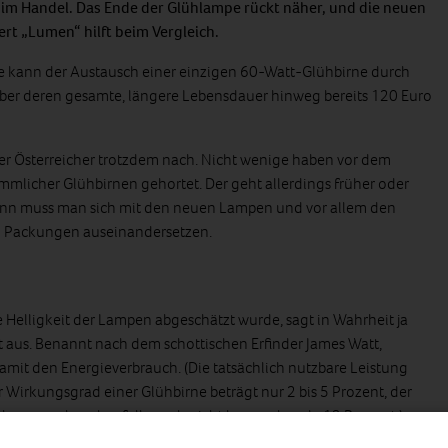
im Handel. Das Ende der Glühlampe rückt näher, und die neuen
rt „Lumen“ hilft beim Vergleich.
 kann der Austausch einer einzigen 60-Watt-Glühbirne durch
ber deren gesamte, längere Lebensdauer hinweg bereits 120 Euro
er Österreicher trotzdem nach. Nicht wenige haben vor dem
mmlicher Glühbirnen gehortet. Der geht allerdings früher oder
dann muss man sich mit den neuen Lampen und vor allem den
 Packungen auseinandersetzen.
e Helligkeit der Lampen abgeschätzt wurde, sagt in Wahrheit ja
it aus. Benannt nach dem schottischen Erfinder James Watt,
amit den Energieverbrauch. (Die tatsächlich nutzbare Leistung
r Wirkungsgrad einer Glühbirne beträgt nur 2 bis 5 Prozent, der
essere, aber ebenfalls noch nicht berauschende 12 Prozent.)