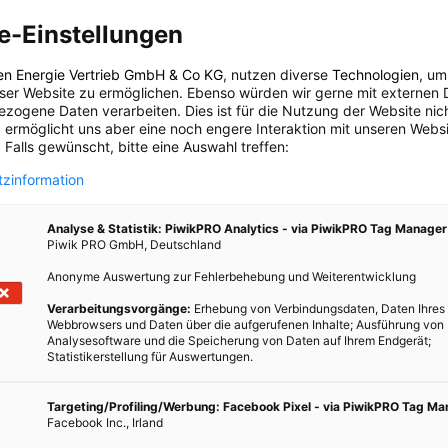
teinander vergleichen zu können, benötigen wir also eine
e-Einstellungen
was wir wissen wollen. Auftritt: Lumen.
en Energie Vertrieb GmbH & Co KG
, nutzen diverse
Technologien
, um
eser Website zu ermöglichen. Ebenso würden wir gerne mit externen 
chtmenge, die von der Lichtquelle aus in alle Richtungen
zogene Daten verarbeiten. Dies ist für die Nutzung der Website nic
 ermöglicht uns aber eine noch engere Interaktion mit unseren Websi
er Watt-Zahl im Grunde nicht viel zu tun. Beispiel: Eine
 Falls gewünscht, bitte eine Auswahl treffen:
Watt gibt 220 Lumen ab; eine Halogenlampe mit 217 Lumen
zinformation
giesparlampe spendet 229 Lumen für fünf Watt und eine LED-
 Kein Wunder also, dass man mit der Watt-Zahl nicht mehr sehr
Analyse & Statistik: PiwikPRO Analytics - via PiwikPRO Tag Manager
Piwik PRO GmbH, Deutschland
mverbrauch abschätzen möchte, achte auf Watt. Wer wissen will,
Anonyme Auswertung zur Fehlerbehebung und Weiterentwicklung
ntriere sich auf Lumen.
Verarbeitungsvorgänge:
Erhebung von Verbindungsdaten, Daten Ihres
Webbrowsers und Daten über die aufgerufenen Inhalte; Ausführung von
Analysesoftware und die Speicherung von Daten auf Ihrem Endgerät;
Statistikerstellung für Auswertungen.
en
auf Lampenkartons
:
Pro
und
Contra
Targeting/Profiling/Werbung: Facebook Pixel - via PiwikPRO Tag M
Facebook Inc., Irland