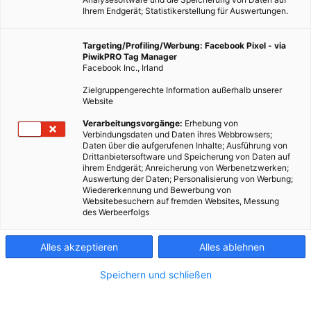
Ihrem Endgerät; Statistikerstellung für Auswertungen.
Targeting/Profiling/Werbung: Facebook Pixel - via
PiwikPRO Tag Manager
Facebook Inc., Irland
Zielgruppengerechte Information außerhalb unserer
Website
Verarbeitungsvorgänge:
Erhebung von
Verbindungsdaten und Daten ihres Webbrowsers;
Daten über die aufgerufenen Inhalte; Ausführung von
Es bewegt sich der Trend definitiv in Richtung ökofaire
Drittanbietersoftware und Speicherung von Daten auf
ihrem Endgerät; Anreicherung von Werbenetzwerken;
Mode. Aus einer Marktnische wird schön langsam eine
Auswertung der Daten; Personalisierung von Werbung;
ernstzunehmende Branche.
Wiedererkennung und Bewerbung von
Websitebesuchern auf fremden Websites, Messung
des Werbeerfolgs
Dieser Artikel wurde am 20. September 2013
veröffentlicht
und ist möglicherweise nicht mehr aktuell!
Alles akzeptieren
Alles ablehnen
Speichern und schließen
Die WearFair Messe findet im Herbst zum sechsten Mal statt und
ist mit über 5000 BesucherInnen zu einem Fixpunkt für