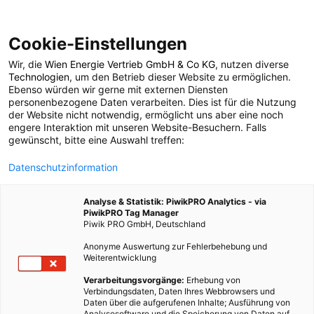
Cookie-Einstellungen
Wir, die
Wien Energie Vertrieb GmbH & Co KG
, nutzen diverse
LEBEN
Technologien
, um den Betrieb dieser Website zu ermöglichen.
Ebenso würden wir gerne mit externen Diensten
Profis am Wort: Das
personenbezogene Daten verarbeiten. Dies ist für die Nutzung
der Website nicht notwendig, ermöglicht uns aber eine noch
engere Interaktion mit unseren Website-Besuchern. Falls
Interesse an ökofairer
gewünscht, bitte eine Auswahl treffen:
Datenschutzinformation
Mode steigt enorm
Analyse & Statistik: PiwikPRO Analytics - via
PiwikPRO Tag Manager
20. SEPTEMBER 2013
4 MINUTEN LESEZEIT
Piwik PRO GmbH, Deutschland
Anonyme Auswertung zur Fehlerbehebung und
Weiterentwicklung
Verarbeitungsvorgänge:
Erhebung von
Verbindungsdaten, Daten Ihres Webbrowsers und
Daten über die aufgerufenen Inhalte; Ausführung von
Analysesoftware und die Speicherung von Daten auf