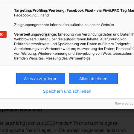
Targeting/Profiling/Werbung: Facebook Pixel - via PiwikPRO Tag M
Facebook Inc., Irland
Zielgruppengerechte Information außerhalb unserer Website
NSTERKAUF
INTERNORM
SANIERUNG
Verarbeitungsvorgänge:
Erhebung von Verbindungsdaten und Daten ih
Webbrowsers; Daten über die aufgerufenen Inhalte; Ausführung von
Drittanbietersoftware und Speicherung von Daten auf ihrem Endgerät;
Anreicherung von Werbenetzwerken; Auswertung der Daten; Personalis
von Werbung; Wiedererkennung und Bewerbung von Websitebesuchern
fremden Websites, Messung des Werbeerfolgs
Alles akzeptieren
Alles ablehnen
Speichern und schließen
Powered by
gieleben Redaktion
e beschäftigt sich seit 2008 mit dem Thema Nachhaltigkeit.
hnologische Trends liegen im Fokus der Energieleben Redaktion.