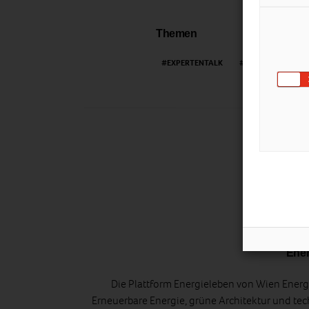
Themen
EXPERTENTALK
FENSTER
FE
Ener
Die Plattform Energieleben von Wien Energi
Erneuerbare Energie, grüne Architektur und tec