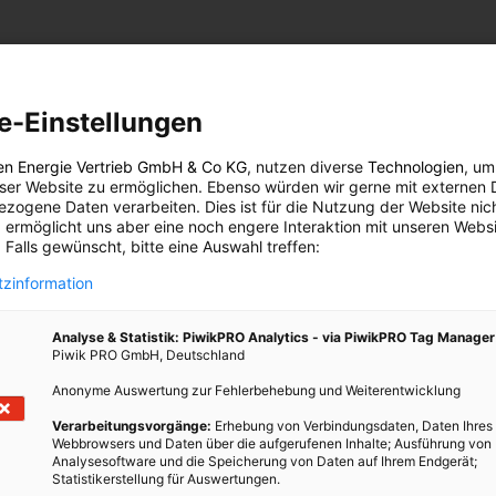
ber 2010 veröffentlicht und ist möglicherweise nicht mehr
s darüber, was es beim Fensterkauf zum Thema Energieeffizienz
e-Einstellungen
ober 2010 veröffentlicht
en Energie Vertrieb GmbH & Co KG
, nutzen diverse
Technologien
, um
icht mehr aktuell!
eser Website zu ermöglichen. Ebenso würden wir gerne mit externen 
zogene Daten verarbeiten. Dies ist für die Nutzung der Website nic
 ermöglicht uns aber eine noch engere Interaktion mit unseren Websi
, was es beim Fensterkauf zum Thema Energieeffizienz zu beachten
 Falls gewünscht, bitte eine Auswahl treffen:
 ein Kommentar posten – unsere Experten stehen gerne Rede und
zinformation
h?v=fV_mBcWSPeI
Analyse & Statistik: PiwikPRO Analytics - via PiwikPRO Tag Manager
Piwik PRO GmbH, Deutschland
Anonyme Auswertung zur Fehlerbehebung und Weiterentwicklung
TWEET
Verarbeitungsvorgänge:
Erhebung von Verbindungsdaten, Daten Ihres
Webbrowsers und Daten über die aufgerufenen Inhalte; Ausführung von
Analysesoftware und die Speicherung von Daten auf Ihrem Endgerät;
Statistikerstellung für Auswertungen.