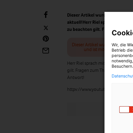
Dieser Artikel wurde am 7. Okto
aktuell!Herr Riel sprach mit un
zu beachten gilt. Fragen…
Cooki
Dieser Artikel wurde am 7. Okt
Wir, die
Wi
und ist möglicherweise n
Betrieb di
personenbe
notwendig,
Herr Riel sprach mit uns darüber
Besuchern.
gilt. Fragen zum Thema? Einfach
Datenschut
Antwort!
httpv://www.youtube.com/watc
LIKE