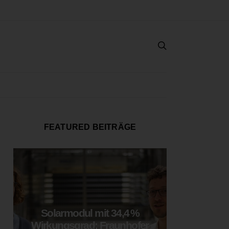
FEATURED BEITRÄGE
Solarmodul mit 34,4 %
LOOP
Wirkungsgrad: Fraunhofer
München