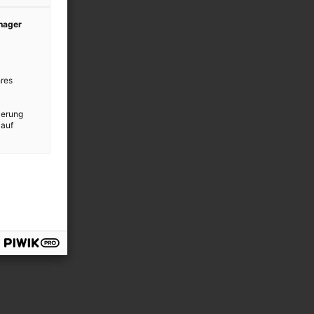
anager
res
ierung
 auf