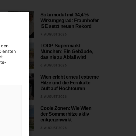
Solarmodul mit 34,4 %
Wirkungsgrad: Fraunhofer
1
ISE setzt neuen Rekord
7. AUGUST 2026
 den
LOOP Supermarkt
Diensten
München: Ein Gebäude,
2
ht
das nie zu Abfall wird
te-
6. AUGUST 2026
Wien erlebt erneut extreme
Hitze und die Fernkälte
3
läuft auf Hochtouren
5. AUGUST 2026
Coole Zonen: Wie Wien
der Sommerhitze aktiv
4
entgegenwirkt
3. AUGUST 2026