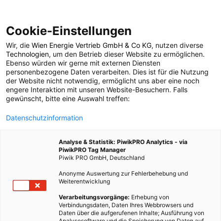
Cookie-Einstellungen
Wir, die
Wien Energie Vertrieb GmbH & Co KG
, nutzen diverse
LEBEN
Technologien
, um den Betrieb dieser Website zu ermöglichen.
Ebenso würden wir gerne mit externen Diensten
Frauen ernähren sich
personenbezogene Daten verarbeiten. Dies ist für die Nutzung
der Website nicht notwendig, ermöglicht uns aber eine noch
engere Interaktion mit unseren Website-Besuchern. Falls
klimafreundlicher
gewünscht, bitte eine Auswahl treffen:
Datenschutzinformation
18. APRIL 2012
1 MINUTE LESEZEIT
Analyse & Statistik: PiwikPRO Analytics - via
PiwikPRO Tag Manager
Piwik PRO GmbH, Deutschland
Anonyme Auswertung zur Fehlerbehebung und
Weiterentwicklung
Verarbeitungsvorgänge:
Erhebung von
Verbindungsdaten, Daten Ihres Webbrowsers und
Daten über die aufgerufenen Inhalte; Ausführung von
Analysesoftware und die Speicherung von Daten auf