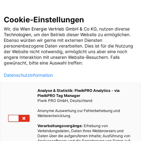
Cookie-Einstellungen
Wir, die
Wien Energie Vertrieb GmbH & Co KG
, nutzen diverse
ERNÄHRUNG
Technologien
, um den Betrieb dieser Website zu ermöglichen.
Ebenso würden wir gerne mit externen Diensten
Geschmack sehen,
personenbezogene Daten verarbeiten. Dies ist für die Nutzung
der Website nicht notwendig, ermöglicht uns aber eine noch
engere Interaktion mit unseren Website-Besuchern. Falls
scharf fühlen und mit
gewünscht, bitte eine Auswahl treffen:
Datenschutzinformation
dem Mund riechen
Analyse & Statistik: PiwikPRO Analytics - via
PiwikPRO Tag Manager
9. MAI 2014
3 MINUTEN LESEZEIT
Piwik PRO GmbH, Deutschland
Anonyme Auswertung zur Fehlerbehebung und
Weiterentwicklung
Verarbeitungsvorgänge:
Erhebung von
Verbindungsdaten, Daten Ihres Webbrowsers und
Daten über die aufgerufenen Inhalte; Ausführung von
Analysesoftware und die Speicherung von Daten auf