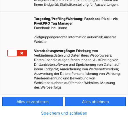
Ihrem Endgerät; Statistikerstellung für Auswertungen.
Targeting/Profiling/Werbung: Facebook Pixel - via
PiwikPRO Tag Manager
Facebook Inc., Irland
Zielgruppengerechte Information außerhalb unserer
Website
Ulrike Göbl schreibt für Energieleben.at eine
Verarbeitungsvorgänge:
Erhebung von
Verbindungsdaten und Daten ihres Webbrowsers;
zweiwöchentliche Kolumne zum Thema nachhaltige
Daten über die aufgerufenen Inhalte; Ausführung von
Ernährung. In diesem Artikel schreibt die Bloggerin über ihre
Drittanbietersoftware und Speicherung von Daten auf
ihrem Endgerät; Anreicherung von Werbenetzwerken;
Erfahrungen auf der Wiener Sinnestour, einer kulinarischen
Auswertung der Daten; Personalisierung von Werbung;
Reise durch 2 Bezirke Wiens.
Wiedererkennung und Bewerbung von
Websitebesuchern auf fremden Websites, Messung
des Werbeerfolgs
Dieser Artikel wurde am 9. Mai 2014 veröffentlicht
und ist möglicherweise nicht mehr aktuell!
Alles akzeptieren
Alles ablehnen
Geschmack sehen, scharf fühlen und mit dem Mund riechen –
Speichern und schließen
verkostet wird mit allen Sinnen, wenn es mit Sensorikerin
Elisabeth Buchinger
und Köchin/Buchautorin
Bianca