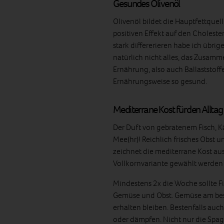
Gesundes Olivenöl
Olivenöl bildet die Hauptfettque
positiven Effekt auf den Choleste
stark differerieren habe ich übrig
natürlich nicht alles, das Zusam
Ernährung, also auch Ballaststof
Ernährungsweise so gesund.
Mediterrane Kost für den Alltag
Der Duft von gebratenem Fisch, K
Mee(hr)! Reichlich frisches Obst 
zeichnet die mediterrane Kost au
Vollkornvariante gewählt werden s
Mindestens 2x die Woche sollte F
Gemüse und Obst. Gemüse am besten
erhalten bleiben. Bestenfalls auc
oder dämpfen. Nicht nur die Spagh