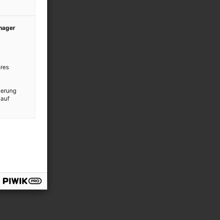
anager
res
ierung
 auf