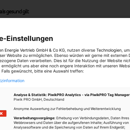
ls gesund gilt
r Hauptzutaten der mediterranen Küche und optimale Omega-3-
vollen Fette zählen zu den essenziellen, mehrfach ungesättigten
Stoffwechsel von großer Bedeutung. Sie haben einen positiven
e-Einstellungen
it und tragen zu einer normalen Herzfunktion bei. Die
verbessert, die Blutfettwerte sowie der Blutdruck können dadurch
en Energie Vertrieb GmbH & Co KG
, nutzen diverse
Technologien
, um
eser Website zu ermöglichen. Ebenso würden wir gerne mit externen 
das Herz profitiert, auch das Gehirn muss mit ausreichen Omega-
zogene Daten verarbeiten. Dies ist für die Nutzung der Website nic
 die Konzentrationsfähigkeit aufrechtzuerhalten und das
 ermöglicht uns aber eine noch engere Interaktion mit unseren Websi
wissenschaftlichen Abhandlungen reichen dabei bis in die 50er
 Falls gewünscht, bitte eine Auswahl treffen:
zinformation
ittelmeer Fische sein, auch Fischarten wie Lachs, Makrele und
Analyse & Statistik: PiwikPRO Analytics - via PiwikPRO Tag Manager
itere Lieferanten für Omega-§-Fettsäuren sind Olivenöl, Leinöl
Piwik PRO GmbH, Deutschland
e Fische mit wenig pflanzlichem Öl zubereitet und auf moderaten
Anonyme Auswertung zur Fehlerbehebung und Weiterentwicklung
t panieren oder frittieren, da hochwertige kaltgepresste Öle dann
tige Inhaltsstoffe des Öls zerstört werden.
Verarbeitungsvorgänge:
Erhebung von Verbindungsdaten, Daten Ihres
Webbrowsers und Daten über die aufgerufenen Inhalte; Ausführung von
Analysesoftware und die Speicherung von Daten auf Ihrem Endgerät;
mit Omega-3-Fettsäuren versorgt kann sich das vielfältig äußern: