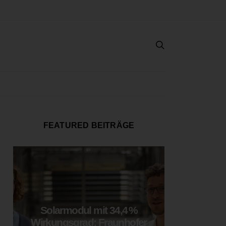
FEATURED BEITRÄGE
Solarmodul mit 34,4 %
LOOP
Wirkungsgrad: Fraunhofer
München