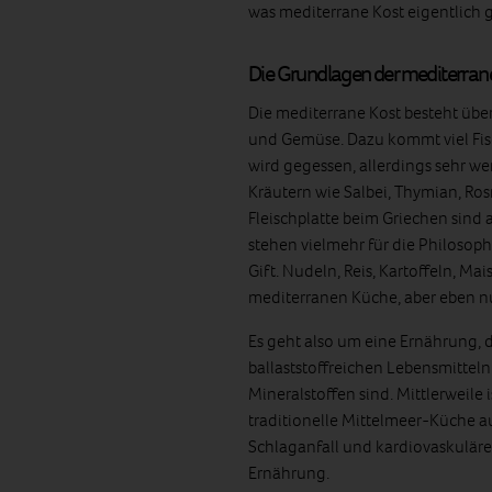
was mediterrane Kost eigentlich 
Die Grundlagen der mediterran
Die mediterrane Kost besteht über
und Gemüse. Dazu kommt viel Fisch
wird gegessen, allerdings sehr we
Kräutern wie Salbei, Thymian, Ros
Fleischplatte beim Griechen sind 
stehen vielmehr für die Philosophi
Gift. Nudeln, Reis, Kartoffeln, M
mediterranen Küche, aber eben nu
Es geht also um eine Ernährung, d
ballaststoffreichen Lebensmitteln
Mineralstoffen sind. Mittlerweile 
traditionelle Mittelmeer-Küche au
Schlaganfall und kardiovaskuläre
Ernährung.