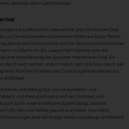
genau bedeutet, darum geht es heute!
en Kost
wiegend aus pflanzlichen Lebensmittel, also viel frischem Obst
 und Olivenöl anstelle von tierischen Fetten wie Butter. Fleisch
nig, ebenso wie Milchprodukte und Eier. Gewürzt wird mit frischen
marin und Basilikum. Die Lasagne beim Italiener oder die
also eher keine Beispiele der typischen mediterranen Kost. Sie
e, die ich auch vertrete: alles in Maßen, denn die Dosis macht das
aisgries (in Form von Polenta) oder Couscous gehören ebenso zur
r als Beilage.
ie Körper und Seele guttut, weil sie aus stärke- und
 besteht, und diese gleichzeitig reich an Vitaminen und
ist auch durch wissenschaftliche Studien belegt, dass die
ch hilft, Herz und Gefäße gesund zu erhalten. Herzinfarkt,
n Erkrankungen wird damit sogar besser vorgebeugt, als fettarme