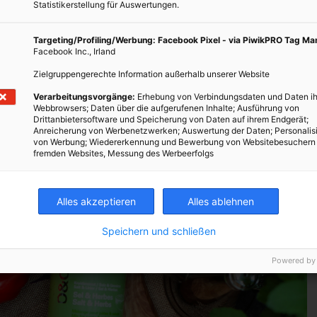
Statistikerstellung für Auswertungen.
g
Targeting/Profiling/Werbung: Facebook Pixel - via PiwikPRO Tag M
Facebook Inc., Irland
Zielgruppengerechte Information außerhalb unserer Website
entrationsschwierigkeiten
Verarbeitungsvorgänge:
Erhebung von Verbindungsdaten und Daten ih
Webbrowsers; Daten über die aufgerufenen Inhalte; Ausführung von
Drittanbietersoftware und Speicherung von Daten auf ihrem Endgerät;
Anreicherung von Werbenetzwerken; Auswertung der Daten; Personalis
von Werbung; Wiedererkennung und Bewerbung von Websitebesuchern
raucht unser Körper auch Omega-6-Fettsäuren, um seine
fremden Websites, Messung des Werbeerfolgs
erhalten zu können. Omega-6-Fettsäuren sind in Getreide- und
lten. Durch eine fleischlastige Ernährung nehmen wir oft mehr
Omega-3, wodurch das Wohlbefinden und die Gesundheit leiden.
Alles akzeptieren
Alles ablehnen
ga-6 zu Omega-3-Fettsäuren sollte in etwa bei 5:1 liegen.
Speichern und schließen
Powered by