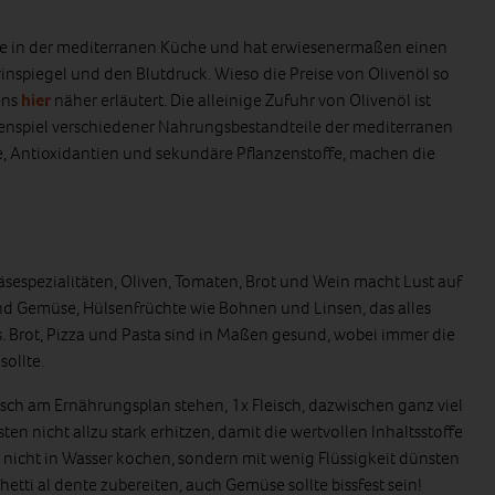
lle in der mediterranen Küche und hat erwiesenermaßen einen
rinspiegel und den Blutdruck. Wieso die Preise von Olivenöl so
ens
hier
näher erläutert. Die alleinige Zufuhr von Olivenöl ist
menspiel verschiedener Nahrungsbestandteile der mediterranen
fe, Antioxidantien und sekundäre Pflanzenstoffe, machen die
äsespezialitäten, Oliven, Tomaten, Brot und Wein macht Lust auf
und Gemüse, Hülsenfrüchte wie Bohnen und Linsen, das alles
s. Brot, Pizza und Pasta sind in Maßen gesund, wobei immer die
ollte.
isch am Ernährungsplan stehen, 1x Fleisch, dazwischen ganz viel
 nicht allzu stark erhitzen, damit die wertvollen Inhaltsstoffe
h nicht in Wasser kochen, sondern mit wenig Flüssigkeit dünsten
etti al dente zubereiten, auch Gemüse sollte bissfest sein!