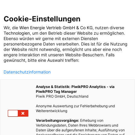
Cookie-Einstellungen
Wir, die
Wien Energie Vertrieb GmbH & Co KG
, nutzen diverse
POSTS BY TAG
Technologien
, um den Betrieb dieser Website zu ermöglichen.
Ebenso würden wir gerne mit externen Diensten
Mittelmeerdiät
personenbezogene Daten verarbeiten. Dies ist für die Nutzung
der Website nicht notwendig, ermöglicht uns aber eine noch
engere Interaktion mit unseren Website-Besuchern. Falls
gewünscht, bitte eine Auswahl treffen:
3 BEITRÄGE
Datenschutzinformation
Analyse & Statistik: PiwikPRO Analytics - via
PiwikPRO Tag Manager
Piwik PRO GmbH, Deutschland
Anonyme Auswertung zur Fehlerbehebung und
Weiterentwicklung
Verarbeitungsvorgänge:
Erhebung von
Verbindungsdaten, Daten Ihres Webbrowsers und
Daten über die aufgerufenen Inhalte; Ausführung von
Analysesoftware und die Speicherung von Daten auf