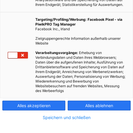
Ihrem Endgerät; Statistikerstellung für Auswertungen.
Targeting/Profiling/Werbung: Facebook Pixel - via
PiwikPRO Tag Manager
Facebook Inc., Irland
Zielgruppengerechte Information außerhalb unserer
Website
Verarbeitungsvorgänge:
Erhebung von
Nachhaltigkeit und Umweltschutz sind wichtige und aktuelle
Verbindungsdaten und Daten ihres Webbrowsers;
Daten über die aufgerufenen Inhalte; Ausführung von
Themen auch in Spanien. Frischen Sie Ihre Spanisch-
Drittanbietersoftware und Speicherung von Daten auf
Kenntnisse auf und erfahren Sie mehr über die nachhaltige
ihrem Endgerät; Anreicherung von Werbenetzwerken;
Auswertung der Daten; Personalisierung von Werbung;
Entwicklung in Grenada.
Wiedererkennung und Bewerbung von
Websitebesuchern auf fremden Websites, Messung
des Werbeerfolgs
Dieser Artikel wurde am 3. April 2013 veröffentlicht
und ist möglicherweise nicht mehr aktuell!
Alles akzeptieren
Alles ablehnen
Haben Sie recht gute Spanisch-Kenntnisse und Interesse an
Speichern und schließen
Umweltschutz und Nachhaltigkeit? Wenn Sie auch noch Zeit
und Lust haben 5 Tage in Spanien zu verbringen, dann wäre