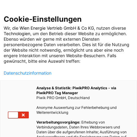
Cookie-Einstellungen
Wir, die
Wien Energie Vertrieb GmbH & Co KG
, nutzen diverse
ENERGIEPOLITIK
Technologien
, um den Betrieb dieser Website zu ermöglichen.
Ebenso würden wir gerne mit externen Diensten
Gratis Umwelt-Kurs in
personenbezogene Daten verarbeiten. Dies ist für die Nutzung
der Website nicht notwendig, ermöglicht uns aber eine noch
engere Interaktion mit unseren Website-Besuchern. Falls
Spanien
gewünscht, bitte eine Auswahl treffen:
Datenschutzinformation
3. APRIL 2013
2 MINUTEN LESEZEIT
Analyse & Statistik: PiwikPRO Analytics - via
PiwikPRO Tag Manager
Piwik PRO GmbH, Deutschland
Anonyme Auswertung zur Fehlerbehebung und
Weiterentwicklung
Verarbeitungsvorgänge:
Erhebung von
Verbindungsdaten, Daten Ihres Webbrowsers und
Daten über die aufgerufenen Inhalte; Ausführung von
Analysesoftware und die Speicherung von Daten auf